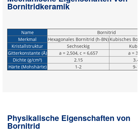
Bornitridkeramik
Name
Bornitrid
Merkmal
Hexagonales Bornitrid (h-BN)
Kubisches Born
Kristallstruktur
Sechseckig
Kubi
Gitterkonstante (Å)
a = 2,504, c = 6,657
a = 3
Dichte (g/cm³)
2.15
3.4
Härte (Mohshärte)
1-2
9-1
Physikalische Eigenschaften von
Bornitrid