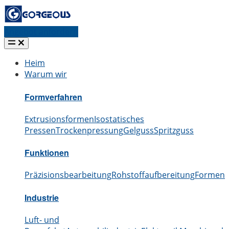
Angebot anfordern
Heim
Warum wir
Formverfahren
Extrusionsformen
Isostatisches
Pressen
Trockenpressung
Gelguss
Spritzguss
Funktionen
Präzisionsbearbeitung
Rohstoffaufbereitung
Formen
S
Industrie
Luft- und