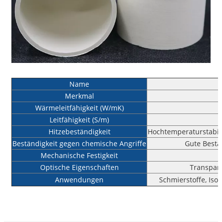
Name
Merkmal
Wärmeleitfähigkeit (W/mK)
Leitfähigkeit (S/m)
Hitzebeständigkeit
Hochtemperaturstabil
Beständigkeit gegen chemische Angriffe
Gute Bestä
Mechanische Festigkeit
Optische Eigenschaften
Transpare
Anwendungen
Schmierstoffe, Iso