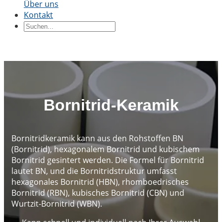
Über uns
Kontakt
Keramikblöcke
Keramikring
Keramikteile
Keramikhülse
Durch Bewerbung
Präzisionsstrukturkeramik
Thermische
Keramik
Halbleiterkeramik
Automobilindustrie
Chemis
Industrie
Elektrotechnik und
Elektronik
Maschinenbau
Bornitrid-Keramik
Bornitridkeramik kann aus den Rohstoffen BN
(Bornitrid), hexagonalem Bornitrid und kubischem
Bornitrid gesintert werden. Die Formel für Bornitrid
lautet BN, und die Bornitridstruktur umfasst
hexagonales Bornitrid (HBN), rhomboedrisches
Bornitrid (RBN), kubisches Bornitrid (CBN) und
Wurtzit-Bornitrid (WBN).