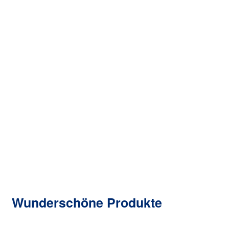
Hexagon-Bornitrid-Isolator-Keramik-
Zylindertiegel
Bornitrid-Tiegel
Jetzt Anfrage senden
Wunderschöne Produkte