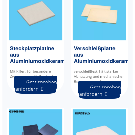
Steckplatzplatine
Verschleißplatte
aus
aus
Aluminiumoxidkeramik
Aluminiumoxidkeramik
Mit Rillen, für besondere
verschleißfest, hält starker
Zwecke, nach Maß gefertigt.
Abnutzung und mechanischer
Gratisproben
Belastung stand.
Gratisproben
anfordern

anfordern
