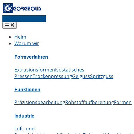
Angebot anfordern
Heim
Warum wir
Formverfahren
Extrusionsformen
Isostatisches
Pressen
Trockenpressung
Gelguss
Spritzguss
Funktionen
Präzisionsbearbeitung
Rohstoffaufbereitung
Formen
S
Industrie
Luft- und