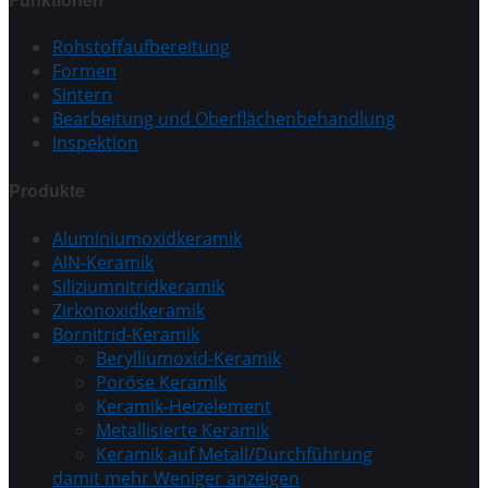
Rohstoffaufbereitung
Formen
Sintern
Bearbeitung und Oberflächenbehandlung
Inspektion
Produkte
Aluminiumoxidkeramik
AlN-Keramik
Siliziumnitridkeramik
Zirkonoxidkeramik
Bornitrid-Keramik
Berylliumoxid-Keramik
Poröse Keramik
Keramik-Heizelement
Metallisierte Keramik
Keramik auf Metall/Durchführung
damit mehr
Weniger anzeigen