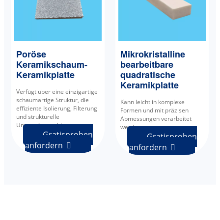
Poröse
Mikrokristalline
Keramikschaum-
bearbeitbare
Keramikplatte
quadratische
Keramikplatte
Verfügt über eine einzigartige
schaumartige Struktur, die
Kann leicht in komplexe
effiziente Isolierung, Filterung
Formen und mit präzisen
und strukturelle
Abmessungen verarbeitet
Unterstützung bietet.
werden.
Gratisproben
Gratisproben
anfordern

anfordern
