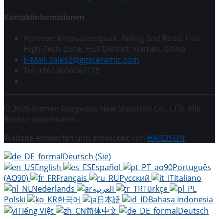
Kontaktinformationen
Adresse: Innovationspark, Anling 2nd Road, Huli
High-Tech-Zone, Huli District, Xiamen, China
E-Mail: sales2@ggsceramic.com
Tel: +8613606062178
© 2026 Xiamen Gorgeous New Materials Co., LTD. Alle
Rechte vorbehalten.
Website entworfen und entwickelt von
HARDSUN
.
Deutsch (Sie)
English
Español
Português
(AO90)
Français
Русский
Italiano
Nederlands
العربية
Türkçe
Polski
한국어
日本語
Bahasa Indonesia
Tiếng Việt
简体中文
Deutsch