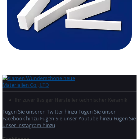
Ihr zuverlässiger Hersteller technischer Keramik
Fügen Sie unseren Twitter hinzu
Fügen Sie unser
Facebook hinzu
Fügen Sie unser Youtube hinzu
Fügen Sie
unser Instagram hinzu
Funktionen