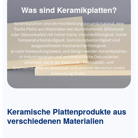
Was sind Keramikplatten?
Keramikplatten sind ein Hochleistungskeramikmaterial, eine
flache Platte aus Materialien wie Aluminiumoxid, Zirkonoxid
oder Siliziumkarbid mit hoher Härte, Verschleißfestigkeit, hoher
Temperaturbeständigkeit, Korrosionsbeständigkeit und
ausgezeichneter mechanischer Festigkeit.
Je nach Verwendungszweck und Design werden Keramikplatten
in Industrieplatten und architektonische Dekorplatten
unterteilt, die in der Elektronik-, Elektrizitäts- und
Chemieindustrie, im Bauwesen und anderen Bereichen breite
Anwendung finden.
Keramische Plattenprodukte aus
verschiedenen Materialien