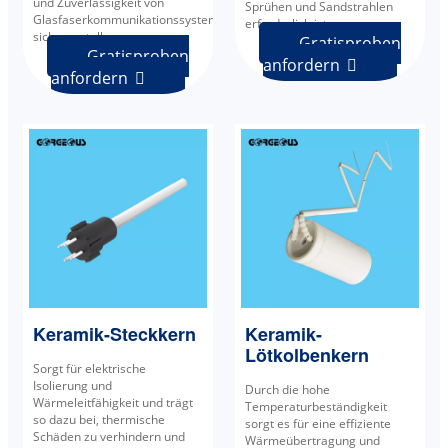
und Zuverlässigkeit von
Sprühen und Sandstrahlen
Glasfaserkommunikationssystemen
erforderlich ist.
sicherzustellen.
Gratisproben
Gratisproben
anfordern

anfordern

Keramik-Steckkern
Keramik-
Lötkolbenkern
Sorgt für elektrische
Isolierung und
Durch die hohe
Wärmeleitfähigkeit und trägt
Temperaturbeständigkeit
so dazu bei, thermische
sorgt es für eine effiziente
Schäden zu verhindern und
Wärmeübertragung und