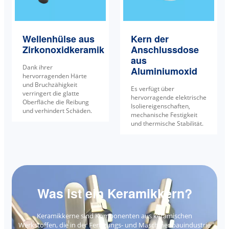
Wellenhülse aus
Kern der
Zirkonoxidkeramik
Anschlussdose
aus
Dank ihrer
Aluminiumoxid
hervorragenden Härte
und Bruchzähigkeit
Es verfügt über
verringert die glatte
hervorragende elektrische
Oberfläche die Reibung
Isoliereigenschaften,
und verhindert Schäden.
mechanische Festigkeit
und thermische Stabilität.
Was ist ein Keramikkern?
Keramikkerne sind Komponenten aus keramischen
Werkstoffen, die in der Fertigungs- und Maschinenbauindustrie