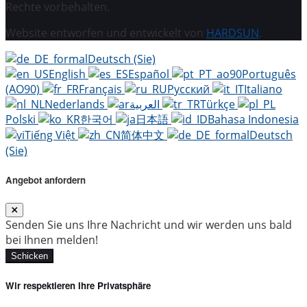
Rechte vorbehalten.
Website entworfen und entwickelt von
HARDSUN
.
Deutsch (Sie)
English
Español
Português
(AO90)
Français
Русский
Italiano
Nederlands
العربية
Türkçe
Polski
한국어
日本語
Bahasa Indonesia
Tiếng Việt
简体中文
Deutsch
(Sie)
Angebot anfordern
Senden Sie uns Ihre Nachricht und wir werden uns bald
bei Ihnen melden!
Schicken
Wir respektieren Ihre Privatsphäre