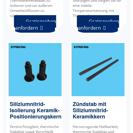
Thermoelementkabel zu
Störungen und sorgen Sie für
isolieren und vor äußeren
eine stabile
Umwelteinflüssen zu
Temperaturmessung mit
schützen.
Thermoelementen.
Gratisproben
Gratisproben
anfordern
anfordern


Siliziumnitrid-
Zündstab mit
Isolierung Keramik-
Siliziumnitrid-
Positionierungskern
Keramikkern
Vereint Festigkeit, thermische
Hervorragende Haltbarkeit,
Stabilität sowie Verschleiß-
thermische Stabilität und