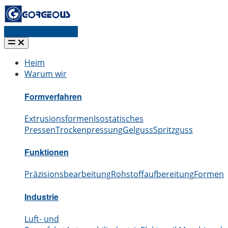
Angebot anfordern
Heim
Warum wir
Formverfahren
Extrusionsformen
Isostatisches
Pressen
Trockenpressung
Gelguss
Spritzguss
Funktionen
Präzisionsbearbeitung
Rohstoffaufbereitung
Formen
S
Industrie
Luft- und