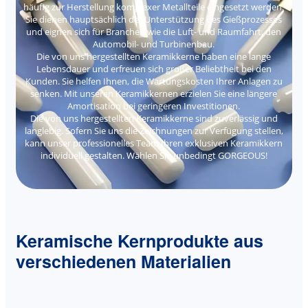
häufig zur Herstellung komplexer Metallteile eingesetzt werden.
Sie dienen hauptsächlich der Unterstützung des Gießprozesses
und eignen sich für Branchen wie die Luft- und Raumfahrt, den
Automobil- und Turbinenbau.
Die von uns hergestellten Keramikkerne haben eine lange
Lebensdauer und erfreuen sich großer Beliebtheit bei den
Kunden. Sie helfen Ihnen, die Wartungskosten Ihrer Anlagen zu
senken. Mit unseren Keramikkernen erzielen Sie eine längere
Amortisation bei geringeren Investitionen.
Die von uns hergestellten Keramikkerne sind zuverlässig und
langlebig. Sofern Sie uns die Zeichnungen zur Verfügung stellen,
kann unser professionelles Team Ihren exklusiven Keramikkern
individuell gestalten. Wählen Sie unbedingt GORGEOUS!
Keramische Kernprodukte aus
verschiedenen Materialien