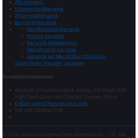
AlN-Keramik
Siliziumnitridkeramik
Zirkonoxidkeramik
Bornitrid-Keramik
Berylliumoxid-Keramik
Poröse Keramik
Keramik-Heizelement
Metallisierte Keramik
Keramik auf Metall/Durchführung
damit mehr
Weniger anzeigen
Kontaktinformationen
Adresse: Innovationspark, Anling 2nd Road, Huli
High-Tech-Zone, Huli District, Xiamen, China
E-Mail: sales2@ggsceramic.com
Tel: +8613606062178
© 2026 Xiamen Gorgeous New Materials Co., LTD. Alle