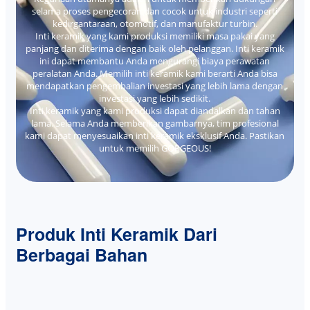
selama proses pengecoran dan cocok untuk industri seperti
kedirgantaraan, otomotif, dan manufaktur turbin.
Inti keramik yang kami produksi memiliki masa pakai yang
panjang dan diterima dengan baik oleh pelanggan. Inti keramik
ini dapat membantu Anda mengurangi biaya perawatan
peralatan Anda. Memilih inti keramik kami berarti Anda bisa
mendapatkan pengembalian investasi yang lebih lama dengan
investasi yang lebih sedikit.
Inti keramik yang kami produksi dapat diandalkan dan tahan
lama. Selama Anda memberikan gambarnya, tim profesional
kami dapat menyesuaikan inti keramik eksklusif Anda. Pastikan
untuk memilih GORGEOUS!
Produk Inti Keramik Dari
Berbagai Bahan