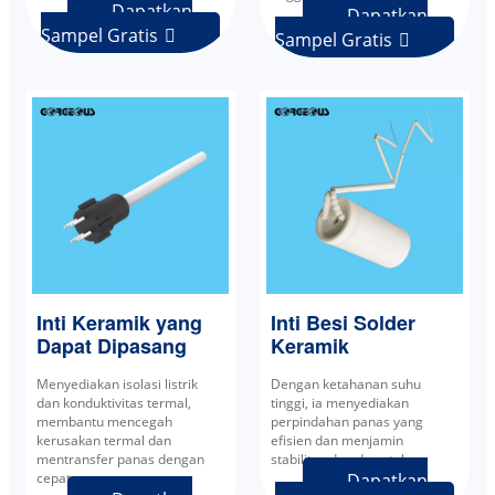
Dapatkan
Dapatkan
Sampel Gratis

Sampel Gratis

Inti Keramik yang
Inti Besi Solder
Dapat Dipasang
Keramik
Menyediakan isolasi listrik
Dengan ketahanan suhu
dan konduktivitas termal,
tinggi, ia menyediakan
membantu mencegah
perpindahan panas yang
kerusakan termal dan
efisien dan menjamin
mentransfer panas dengan
stabilitas dan daya tahan.
cepat.
Dapatkan