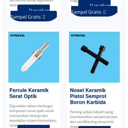
dan korosi untuk digunakan
tinggi.
dalam sistem suhu tinggi.
Dapatkan
Dapatkan
Sampel Gratis

Sampel Gratis

Ferrule Keramik
Nosel Keramik
Serat Optik
Pistol Semprot
Boron Karbida
Digunakan dalam berbagai
komponen serat optik untuk
Penting untuk industri yang
memastikan kinerja dan
membutuhkan penyemprotan
keandalan sistem komunikasi
dan sandblasting berpresisi
serat optik.
tinggi.