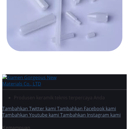
Produsen keramik teknis terpercaya Anda
Tambahkan Twitter kami
Tambahkan Facebook kami
Tambahkan Youtube kami
Tambahkan Instagram kami
Kemampuan