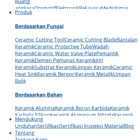
Ruang
angkasa
Otomotif
Elektronik
Rekayasa
Medis
Kimia
Produk
Berdasarkan Fungsi
Ceramic Cutting Tool
Ceramic Cutting Blade
Bantalan
Keramik
Ceramic Protective Tube
Wadah
Keramik
Ceramic Water Valve Plate
Pemantik
Keramik
Elemen Pemanas Keramik
Inti
Keramik
Substrat Keramik
Lengan Keramik
Ceramic
Heat Sink
Keramik Berpori
Keramik Metalik
Umpan
Balik
Berdasarkan Bahan
Keramik Alumina
Keramik Boron Karbida
Keramik
Karbida Silikon
Keramik Aluminium Nitrida
Keramik
Mendukung
Silikon Nitrida
Keramik Zirkonia
Keramik Boron
Unduhan
Sertifikasi
Sertifikasi Inspeksi Material
Blog
Nitrida
Keramik Berilium Oksida
Tentang
Tentang Kami