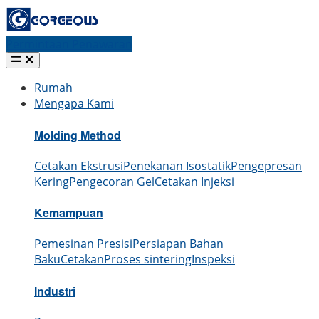
Permintaan Penawaran
Rumah
Mengapa Kami
Molding Method
Cetakan Ekstrusi
Penekanan Isostatik
Pengepresan
Kering
Pengecoran Gel
Cetakan Injeksi
Kemampuan
Pemesinan Presisi
Persiapan Bahan
Baku
Cetakan
Proses sintering
Inspeksi
Industri