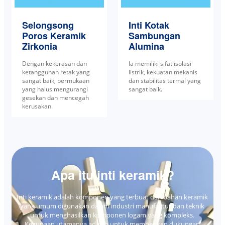
Selongsong
Inti Kotak
Poros Keramik
Sambungan
Zirkonia
Alumina
Dengan kekerasan dan
Ia memiliki sifat isolasi
ketangguhan retak yang
listrik, kekuatan mekanis
sangat baik, permukaan
dan stabilitas termal yang
yang halus mengurangi
sangat baik.
gesekan dan mencegah
kerusakan.
Apa itu inti keramik?
Inti keramik adalah komponen yang terbuat dari bahan keramik
yang umum digunakan dalam industri manufaktur dan teknik
untuk menghasilkan komponen logam yang kompleks.
Kegunaan utamanya adalah untuk memberikan dukungan