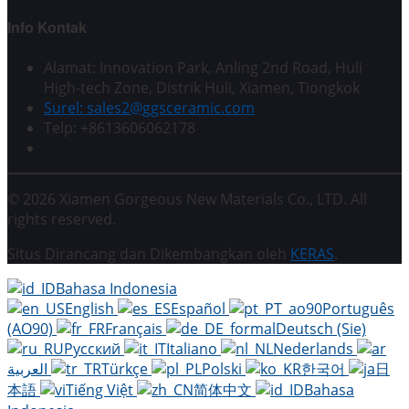
Info Kontak
Alamat: Innovation Park, Anling 2nd Road, Huli
High-tech Zone, Distrik Huli, Xiamen, Tiongkok
Surel: sales2@ggsceramic.com
Telp: +8613606062178
© 2026 Xiamen Gorgeous New Materials Co., LTD. All
rights reserved.
Situs Dirancang dan Dikembangkan oleh
KERAS
.
Bahasa Indonesia
English
Español
Português
(AO90)
Français
Deutsch (Sie)
Русский
Italiano
Nederlands
العربية
Türkçe
Polski
한국어
日
本語
Tiếng Việt
简体中文
Bahasa