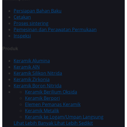
Persiapan Bahan Baku
Cetakan
Proses sintering
Pemesinan dan Perawatan Permukaan
Inspeksi
Produk
Keramik Alumina
Keramik AlN
Keramik Silikon Nitrida
Keramik Zirkonia
Keramik Boron Nitrida
Keramik Berilium Oksida
Keramik Berpori
Elemen Pemanas Keramik
Keramik Metalik
Keramik ke Logam/Umpan Langsung
Lihat Lebih Banyak
Lihat Lebih Sedikit