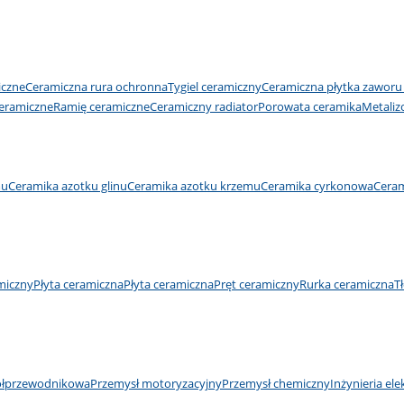
iczne
Ceramiczna rura ochronna
Tygiel ceramiczny
Ceramiczna płytka zawor
eramiczne
Ramię ceramiczne
Ceramiczny radiator
Porowata ceramika
Metaliz
mu
Ceramika azotku glinu
Ceramika azotku krzemu
Ceramika cyrkonowa
Ceram
miczny
Płyta ceramiczna
Płyta ceramiczna
Pręt ceramiczny
Rurka ceramiczna
T
ółprzewodnikowa
Przemysł motoryzacyjny
Przemysł chemiczny
Inżynieria ele