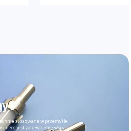
ny?
zechnie stosowane w przemyśle
waniem jest zapewnienie wsparcia