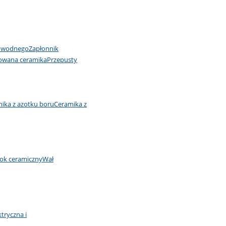
u wodnego
Zapłonnik
owana ceramika
Przepusty
ika z azotku boru
Ceramika z
łok ceramiczny
Wał
ktryczna i