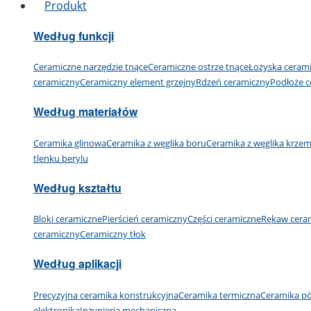
Produkt
Według funkcji
Ceramiczne narzędzie tnące
Ceramiczne ostrze tnące
Łożyska ceram
ceramiczny
Ceramiczny element grzejny
Rdzeń ceramiczny
Podłoże c
Według materiałów
Ceramika glinowa
Ceramika z węglika boru
Ceramika z węglika krze
tlenku berylu
Według kształtu
Bloki ceramiczne
Pierścień ceramiczny
Części ceramiczne
Rękaw cera
ceramiczny
Ceramiczny tłok
Według aplikacji
Precyzyjna ceramika konstrukcyjna
Ceramika termiczna
Ceramika p
elektronika
Inżynieria mechaniczna