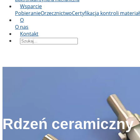
Wsparcie
Pobieranie
Orzecznictwo
Certyfikacja kontroli materia
O
O nas
Kontakt
Rdzeń ceramiczny