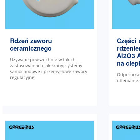
Rdzeń zaworu
Części s
ceramicznego
rdzeni
Al2O3 
Używane powszechnie w takich
na ciep
zastosowaniach jak krany, systemy
samochodowe i przemysłowe zawory
Odporność 
regulacyjne.
utlenianie.