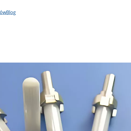
łów
Blog