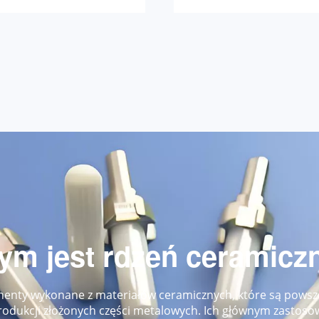
ym jest rdzeń ceramicz
enty wykonane z materiałów ceramicznych, które są pows
rodukcji złożonych części metalowych. Ich głównym zastoso