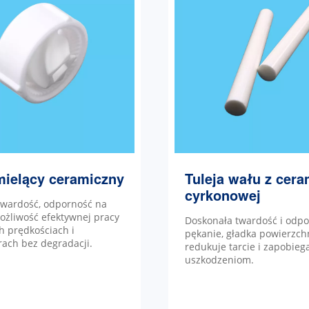
mielący ceramiczny
Tuleja wału z cera
cyrkonowej
wardość, odporność na
możliwość efektywnej pracy
Doskonała twardość i odp
h prędkościach i
pękanie, gładka powierzch
ach bez degradacji.
redukuje tarcie i zapobieg
uszkodzeniom.