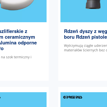
zlifierskie z
Rdzeń dyszy z węg
em ceramicznym
boru Rdzeń pistole
Alumina odporne
Wytrzymują ciągłe uderzen
ło
materiałów ściernych bez 
na szok termiczny i