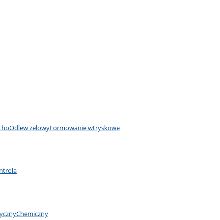
cho
Odlew żelowy
Formowanie wtryskowe
ntrola
yczny
Chemiczny