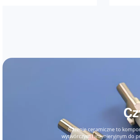
Cz
Rdzenie ceramiczne to kompon
wytwórczym i inżynieryjnym do p