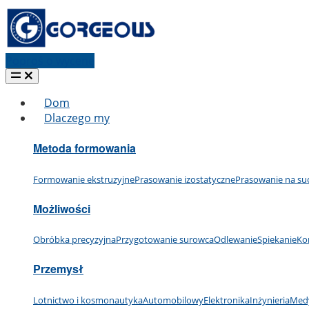
Poproś o wycenę
Dom
Dlaczego my
Metoda formowania
Formowanie ekstruzyjne
Prasowanie izostatyczne
Prasowanie na su
Możliwości
Obróbka precyzyjna
Przygotowanie surowca
Odlewanie
Spiekanie
Ko
Przemysł
Lotnictwo i kosmonautyka
Automobilowy
Elektronika
Inżynieria
Med