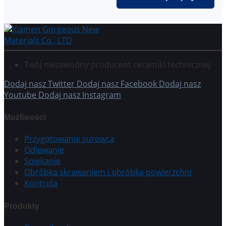
Twój niezawodny producent ceramiki technicznej
Dodaj nasz Twitter
Dodaj nasz Facebook
Dodaj nasz
Youtube
Dodaj nasz Instagram
Możliwości
Przygotowanie surowca
Odlewanie
Spiekanie
Obróbka skrawaniem i obróbka powierzchni
Kontrola
Produkty