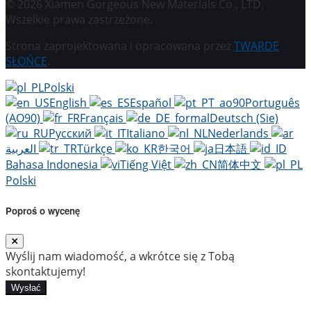
© 2026 Xiamen Gorgeous New Materials Co., LTD.
Wszelkie prawa zastrzeżone.
Strona zaprojektowana i opracowana przez
TWARDE
SŁOŃCE
.
Polski
English
Español
Português
(AO90)
Français
Deutsch (Sie)
Русский
Italiano
Nederlands
العربية
Türkçe
한국어
日本語
Bahasa Indonesia
Tiếng Việt
简体中文
Polski
Poproś o wycenę
Wyślij nam wiadomość, a wkrótce się z Tobą
skontaktujemy!
Wysłać