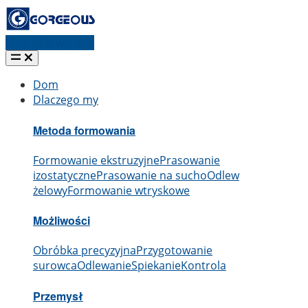
Poproś o wycenę
Dom
Dlaczego my
Metoda formowania
Formowanie ekstruzyjne
Prasowanie
izostatyczne
Prasowanie na sucho
Odlew
żelowy
Formowanie wtryskowe
Możliwości
Obróbka precyzyjna
Przygotowanie
surowca
Odlewanie
Spiekanie
Kontrola
Przemysł