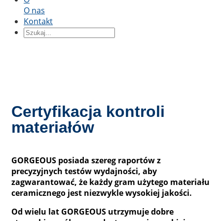
O nas
Według kształtu
Kontakt
Bloki ceramiczne
Pierścień ceramiczny
Części
ceramiczne
Rękaw ceramiczny
Płyta ceramiczna
Płyta
ceramiczna
Pręt ceramiczny
Rurka ceramiczna
Tłok
ceramiczny
Wał ceramiczny
Ceramiczny tłok
Według aplikacji
Certyfikacja kontroli
Precyzyjna ceramika konstrukcyjna
Ceramika
termiczna
Ceramika półprzewodnikowa
Przemysł
materiałów
motoryzacyjny
Przemysł chemiczny
Inżynieria
elektryczna i elektronika
Inżynieria mechaniczna
GORGEOUS posiada szereg raportów z
precyzyjnych testów wydajności, aby
zagwarantować, że każdy gram użytego materiału
ceramicznego jest niezwykle wysokiej jakości.
Od wielu lat GORGEOUS utrzymuje dobre