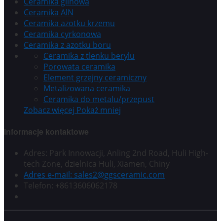
Ceramika glinowa
Ceramika AlN
Ceramika azotku krzemu
Ceramika cyrkonowa
Ceramika z azotku boru
Ceramika z tlenku berylu
Porowata ceramika
Element grzejny ceramiczny
Metalizowana ceramika
Ceramika do metalu/przepust
Zobacz więcej
Pokaż mniej
Informacje kontaktowe
Adres: Park Innowacji, Anling 2nd Road, Huli High-
tech Zone, dzielnica Huli, Xiamen, Chiny
Adres e-mail: sales2@ggsceramic.com
Telefon: +8613606062178