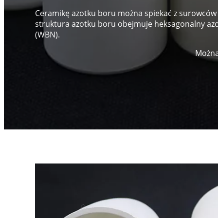
Ceramikę azotku boru można spiekać z surowców b
struktura azotku boru obejmuje heksagonalny azo
(WBN).
Można