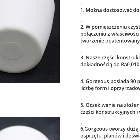
\
1. Można dostosować do 
\
2. W pomieszczeniu czyst
połączeniu z właściwości
tworzenie opatentowany
\
3. Nasze części konstru
dokładnością do Ra0,010
\
4. Gorgeous posiada 90 
liczbę form i oprzyrządo
\
5. Oczekiwanie na złożen
części konstrukcyjnych i 
\
6.Gorgeous tworzy dużą 
osprzętu, planów i dośw