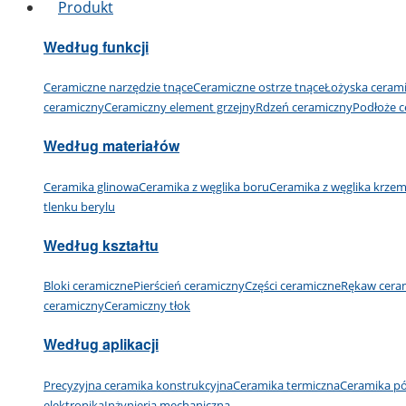
Produkt
Według funkcji
Ceramiczne narzędzie tnące
Ceramiczne ostrze tnące
Łożyska ceram
ceramiczny
Ceramiczny element grzejny
Rdzeń ceramiczny
Podłoże c
Według materiałów
Ceramika glinowa
Ceramika z węglika boru
Ceramika z węglika krze
tlenku berylu
Według kształtu
Bloki ceramiczne
Pierścień ceramiczny
Części ceramiczne
Rękaw cera
ceramiczny
Ceramiczny tłok
Według aplikacji
Precyzyjna ceramika konstrukcyjna
Ceramika termiczna
Ceramika p
elektronika
Inżynieria mechaniczna