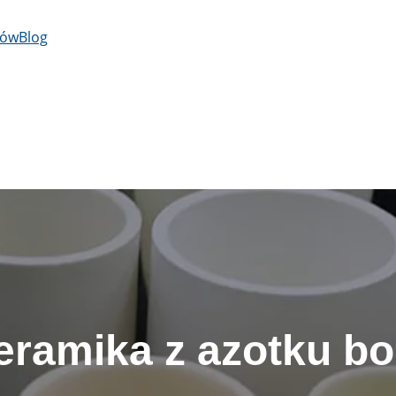
łów
Blog
eramika z azotku bo