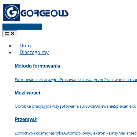
Poproś o wycenę
Dom
Dlaczego my
Metoda formowania
Formowanie ekstruzyjne
Prasowanie izostatyczne
Prasowanie na su
Możliwości
Obróbka precyzyjna
Przygotowanie surowca
Odlewanie
Spiekanie
Ko
Przemysł
Lotnictwo i kosmonautyka
Automobilowy
Elektronika
Inżynieria
Med