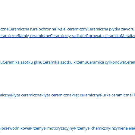
iczne
Ceramiczna rura ochronna
Tygiel ceramiczny
Ceramiczna płytka zawor
eramiczne
Ramię ceramiczne
Ceramiczny radiator
Porowata ceramika
Metaliz
mu
Ceramika azotku glinu
Ceramika azotku krzemu
Ceramika cyrkonowa
Ceram
miczny
Płyta ceramiczna
Płyta ceramiczna
Pręt ceramiczny
Rurka ceramiczna
T
ółprzewodnikowa
Przemysł motoryzacyjny
Przemysł chemiczny
Inżynieria ele