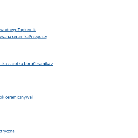
u wodnego
Zapłonnik
owana ceramika
Przepusty
ika z azotku boru
Ceramika z
łok ceramiczny
Wał
ktryczna i