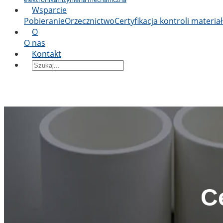
Wsparcie
Pobieranie
Orzecznictwo
Certyfikacja kontroli materia
O
O nas
Kontakt
C