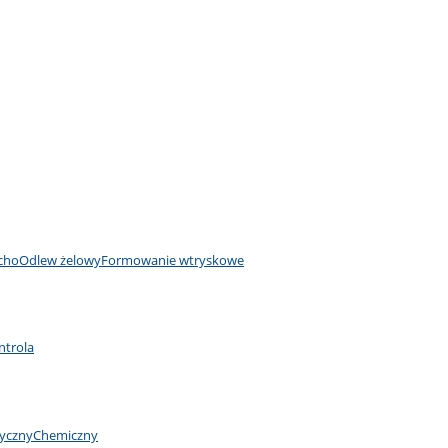
cho
Odlew żelowy
Formowanie wtryskowe
ntrola
yczny
Chemiczny