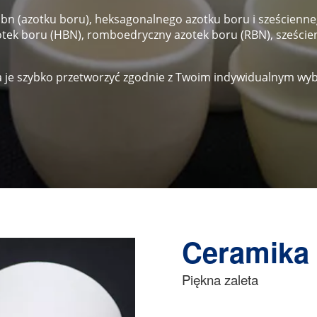
n (azotku boru), heksagonalnego azotku boru i sześcienne
tek boru (HBN), romboedryczny azotek boru (RBN), szeście
 je szybko przetworzyć zgodnie z Twoim indywidualnym wy
Ceramika 
Piękna zaleta