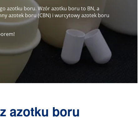
go azotku boru. Wzór azotku boru to BN, a
nny azotek boru (CBN) i wurcytowy azotek boru
borem!
z azotku boru