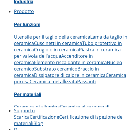
Industria
Prodotto
Aerospaziale
Automobilistico
Elettronica
Ingegneria
Me
Per funzioni
Utensile per il taglio della ceramica
Lama da taglio in
ceramica
Cuscinetti in ceramica
Tubo protettivo in
ceramica
Crogiolo in ceramica
Piastra in ceramica
per valvola dell'acqua
Accenditore in
ceramica
Elemento riscaldante in ceramica
Nucleo
ceramico
Substrato ceramico
Braccio in
ceramica
Dissipatore di calore in ceramica
Ceramica
porosa
Ceramica metallizzata
Passanti
Per materiali
Ceramica di allumina
Ceramica al carburo di
Supporto
boro
Ceramica al carburo di silicio
Ceramica al
Scarica
Certificazione
Certificazione di ispezione dei
nitruro di alluminio
Ceramica al nitruro di
materiali
Blog
silicio
Ceramica di zirconia
Ceramica al nitruro di
Di