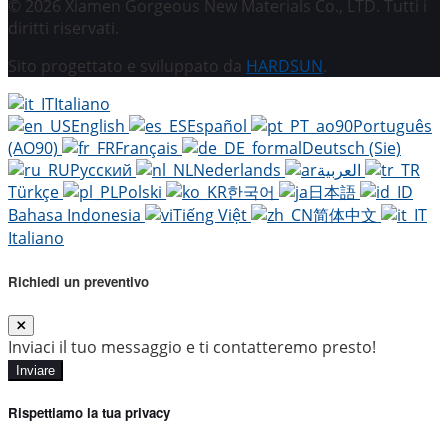
© 2026 Xiamen Gorgeous New Materials Co., LTD. Tutti i
diritti riservati.
Sito progettato e sviluppato da
HARDSUN
.
Italiano
English
Español
Português
(AO90)
Français
Deutsch (Sie)
Русский
Nederlands
العربية
Türkçe
Polski
한국어
日本語
Bahasa Indonesia
Tiếng Việt
简体中文
Italiano
Richiedi un preventivo
Inviaci il tuo messaggio e ti contatteremo presto!
Inviare
Rispettiamo la tua privacy