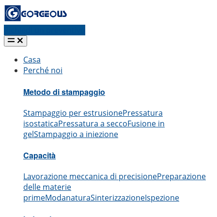
Richiedi un preventivo
Casa
Perché noi
Metodo di stampaggio
Stampaggio per estrusione
Pressatura
isostatica
Pressatura a secco
Fusione in
gel
Stampaggio a iniezione
Capacità
Lavorazione meccanica di precisione
Preparazione
delle materie
prime
Modanatura
Sinterizzazione
Ispezione