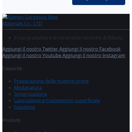
Il tuo produttore di ceramiche tecniche di fiducia
Aggiungi il nostro Twitter
Aggiungi il nostro Facebook
Aggiungi il nostro Youtube
Aggiungi il nostro Instagram
Capacità
Preparazione delle materie prime
Modanatura
Sinterizzazione
Lavorazione e trattamento superficiale
Ispezione
Prodotti