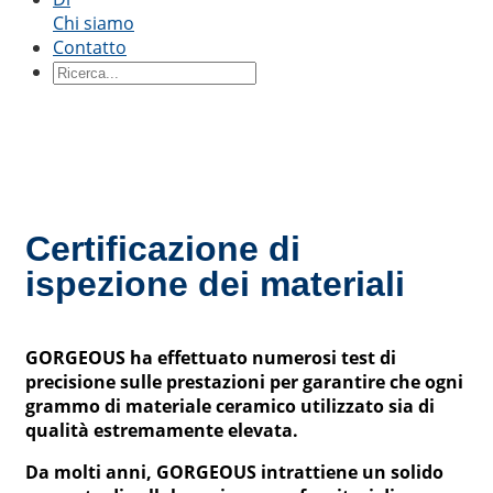
boro
Ceramica di ossido di berillio
Chi siamo
Contatto
Per forma
blocchi di ceramica
Anello in ceramica
Parti in
ceramica
Manicotto in ceramica
Tavola in
ceramica
Disco in ceramica
Asta di ceramica
Tubo in
ceramica
Pistone in ceramica
Albero in
ceramica
Stantuffo in ceramica
Certificazione di
Tramite applicazione
ispezione dei materiali
Ceramiche strutturali di precisione
Ceramiche
termiche
Ceramica semiconduttrice
Industria
automobilistica
Industria chimica
Ingegneria
GORGEOUS ha effettuato numerosi test di
elettrica ed elettronica
Industria meccanica
precisione sulle prestazioni per garantire che ogni
grammo di materiale ceramico utilizzato sia di
qualità estremamente elevata.
Da molti anni, GORGEOUS intrattiene un solido