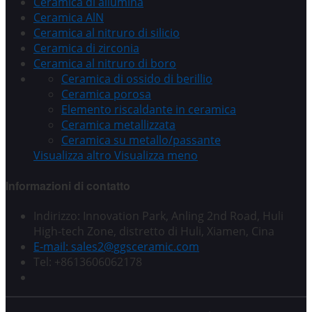
Ceramica di allumina
Ceramica AlN
Ceramica al nitruro di silicio
Ceramica di zirconia
Ceramica al nitruro di boro
Ceramica di ossido di berillio
Ceramica porosa
Elemento riscaldante in ceramica
Ceramica metallizzata
Ceramica su metallo/passante
Visualizza altro
Visualizza meno
Informazioni di contatto
Indirizzo: Innovation Park, Anling 2nd Road, Huli
High-tech Zone, distretto di Huli, Xiamen, Cina
E-mail: sales2@ggsceramic.com
Tel: +8613606062178