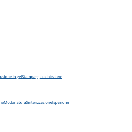
usione in gel
Stampaggio a iniezione
ime
Modanatura
Sinterizzazione
Ispezione