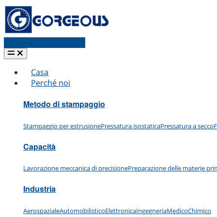
Richiedi un preventivo
Casa
Perché noi
Metodo di stampaggio
Stampaggio per estrusione
Pressatura isostatica
Pressatura a secco
F
Capacità
Lavorazione meccanica di precisione
Preparazione delle materie pr
Industria
Aerospaziale
Automobilistico
Elettronica
Ingegneria
Medico
Chimico