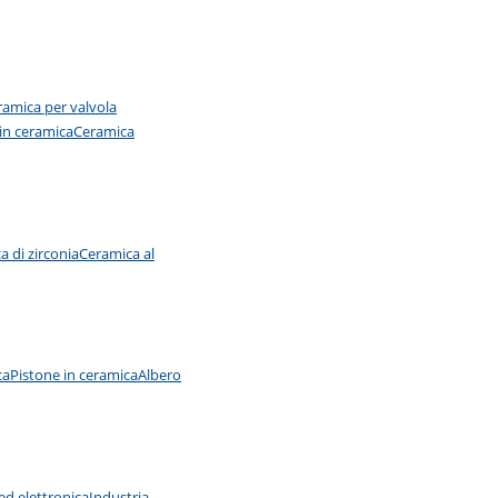
eramica per valvola
 in ceramica
Ceramica
a di zirconia
Ceramica al
ca
Pistone in ceramica
Albero
 ed elettronica
Industria