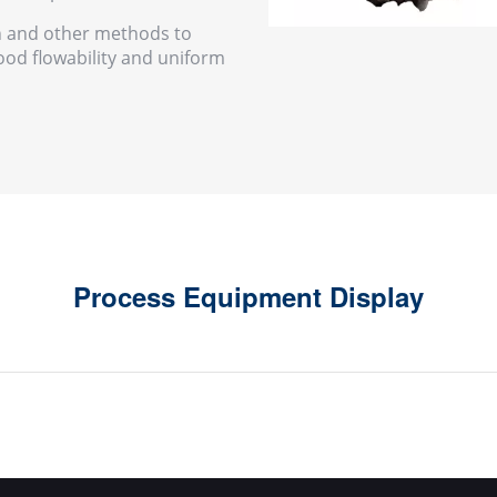
on and other methods to
od flowability and uniform
Process Equipment Display