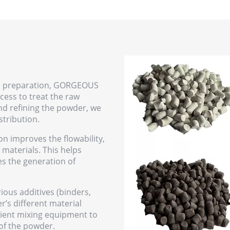
rial preparation, GORGEOUS
ess to treat the raw
nd refining the powder, we
stribution.
ion improves the flowability,
 materials. This helps
es the generation of
ious additives (binders,
er’s different material
cient mixing equipment to
of the powder.