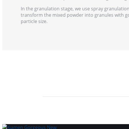
In the granulation stage, we use spray granulati
transform the mixed powder into granules with go
particle size.