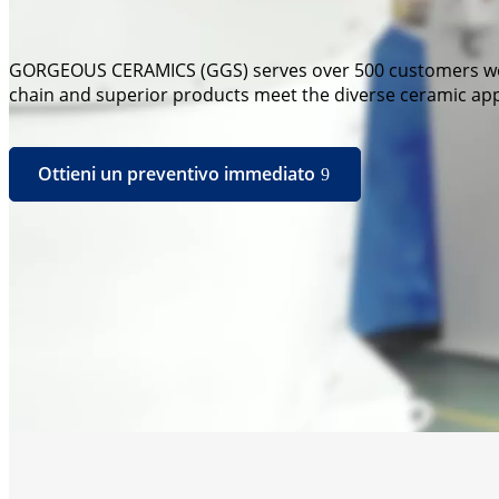
GORGEOUS CERAMICS (GGS) serves over 500 customers world
chain and superior products meet the diverse ceramic app
Ottieni un preventivo immediato