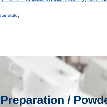
teriali
Blog
 Preparation / Powd