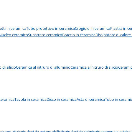
etti in ceramica
Tubo protettivo in ceramica
Crogiolo in ceramica
Piastra in c
Nucleo ceramico
Substrato ceramico
Braccio in ceramica
Dissipatore di calore
di silicio
Ceramica al nitruro di alluminio
Ceramica al nitruro di silicio
Ceramic
ceramica
Tavola in ceramica
Disco in ceramica
Asta di ceramica
Tubo in cerami
miconduttrice
Industria automobilistica
Industria chimica
Ingegneria elettrica