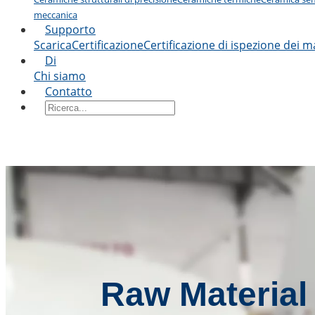
meccanica
Supporto
Scarica
Certificazione
Certificazione di ispezione dei ma
Di
Chi siamo
Contatto
Raw Material