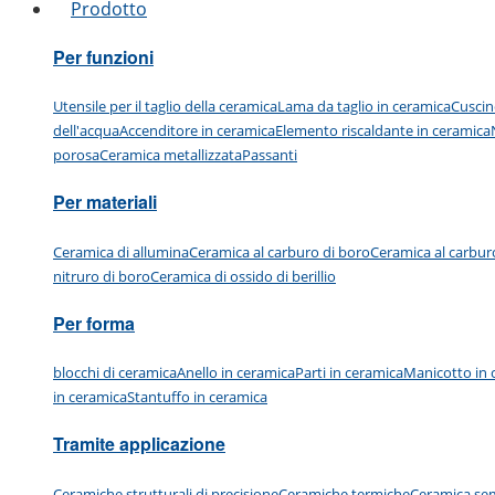
Prodotto
Per funzioni
Utensile per il taglio della ceramica
Lama da taglio in ceramica
Cuscin
dell'acqua
Accenditore in ceramica
Elemento riscaldante in ceramica
porosa
Ceramica metallizzata
Passanti
Per materiali
Ceramica di allumina
Ceramica al carburo di boro
Ceramica al carburo 
nitruro di boro
Ceramica di ossido di berillio
Per forma
blocchi di ceramica
Anello in ceramica
Parti in ceramica
Manicotto in 
in ceramica
Stantuffo in ceramica
Tramite applicazione
Ceramiche strutturali di precisione
Ceramiche termiche
Ceramica se