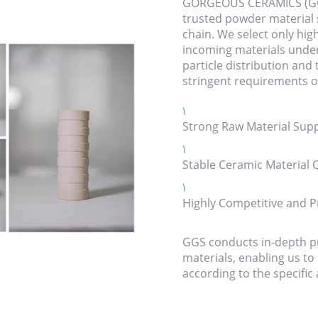
GORGEOUS CERAMICS (GGS
trusted powder material s
chain. We select only hig
incoming materials unde
particle distribution and
stringent requirements o
\
Strong Raw Material Supp
\
Stable Ceramic Material Q
\
Highly Competitive and Pr
GGS conducts in-depth pr
materials, enabling us t
according to the specific