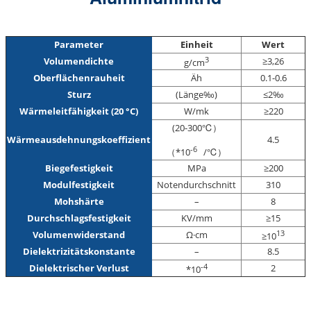
Parameter
Einheit
Wert
3
Volumendichte
≥3,26
g/cm
Oberflächenrauheit
Äh
0.1-0.6
Sturz
(Länge‰)
≤2‰
Wärmeleitfähigkeit (20 °C)
W/mk
≥220
(
20-300
℃）
Wärmeausdehnungskoeffizient
4.5
-6
（*10
/℃）
Biegefestigkeit
MPa
≥200
Modulfestigkeit
Notendurchschnitt
310
Mohshärte
–
8
Durchschlagsfestigkeit
KV/mm
≥15
13
Volumenwiderstand
Ω·cm
≥10
Dielektrizitätskonstante
–
8.5
-4
Dielektrischer Verlust
2
*10