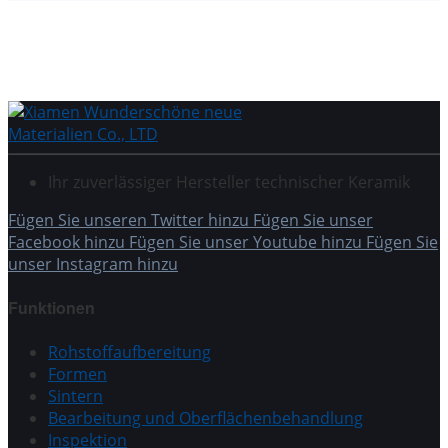
Ihr zuverlässiger Hersteller technischer Keramik
Fügen Sie unseren Twitter hinzu
Fügen Sie unser
Facebook hinzu
Fügen Sie unser Youtube hinzu
Fügen Sie
unser Instagram hinzu
Funktionen
Rohstoffaufbereitung
Formen
Sintern
Bearbeitung und Oberflächenbehandlung
Inspektion