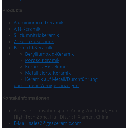
Produkte
Aluminiumoxidkeramik
AlN-Keramik
Siliziumnitridkeramik
Zirkonoxidkeramik
Bornitrid-Keramik
Berylliumoxid-Keramik
Poröse Keramik
Keramik-Heizelement
Metallisierte Keramik
Keramik auf Metall/Durchführung
damit mehr
Weniger anzeigen
Kontaktinformationen
Adresse: Innovationspark, Anling 2nd Road, Huli
High-Tech-Zone, Huli District, Xiamen, China
E-Mail: sales2@ggsceramic.com