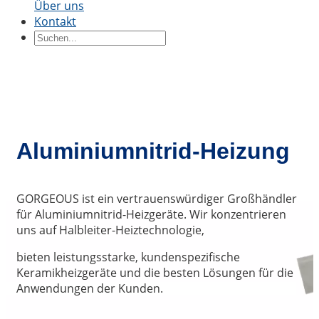
Über uns
Kontakt
Keramikblöcke
Keramikring
Keramikteile
Keramikhülse
Durch Bewerbung
Präzisionsstrukturkeramik
Thermische
Keramik
Halbleiterkeramik
Automobilindustrie
Chemis
Industrie
Elektrotechnik und
Elektronik
Maschinenbau
Aluminiumnitrid-Heizung
GORGEOUS ist ein vertrauenswürdiger Großhändler
für Aluminiumnitrid-Heizgeräte. Wir konzentrieren
uns auf Halbleiter-Heiztechnologie,
bieten leistungsstarke, kundenspezifische
Keramikheizgeräte und die besten Lösungen für die
Anwendungen der Kunden.