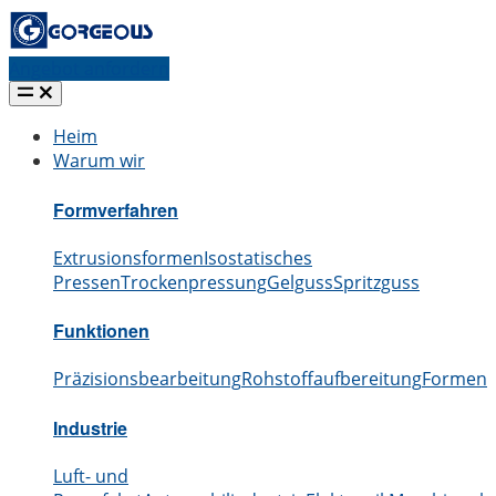
Angebot anfordern
Heim
Warum wir
Formverfahren
Extrusionsformen
Isostatisches
Pressen
Trockenpressung
Gelguss
Spritzguss
Funktionen
Präzisionsbearbeitung
Rohstoffaufbereitung
Formen
S
Industrie
Luft- und