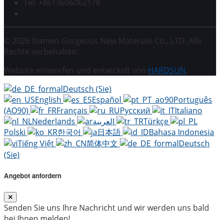
Tel: +8613606062178
© 2026 Xiamen Gorgeous New Materials Co., LTD. Alle
Rechte vorbehalten.
Website entworfen und entwickelt von
HARDSUN
.
Deutsch (Sie)
English
Español
Português
(AO90)
Français
Русский
Italiano
Nederlands
العربية
Türkçe
Polski
한국어
日本語
Bahasa Indonesia
Tiếng Việt
简体中文
Deutsch
(Sie)
Angebot anfordern
Senden Sie uns Ihre Nachricht und wir werden uns bald
bei Ihnen melden!