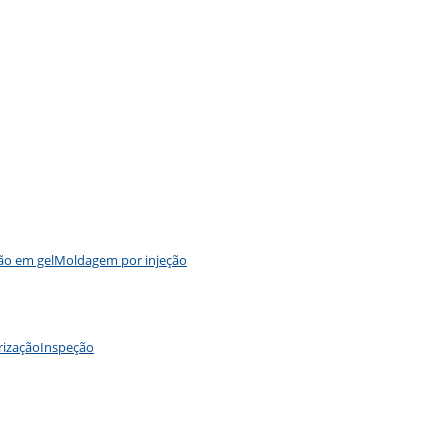
ão em gel
Moldagem por injeção
rização
Inspeção