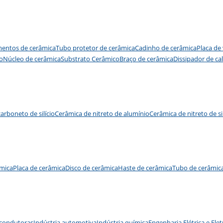
entos de cerâmica
Tubo protetor de cerâmica
Cadinho de cerâmica
Placa de
o
Núcleo de cerâmica
Substrato Cerâmico
Braço de cerâmica
Dissipador de ca
arboneto de silício
Cerâmica de nitreto de alumínio
Cerâmica de nitreto de sil
mica
Placa de cerâmica
Disco de cerâmica
Haste de cerâmica
Tubo de cerâmic
condutoras
Indústria automotiva
Indústria química
Engenharia Elétrica e Ele