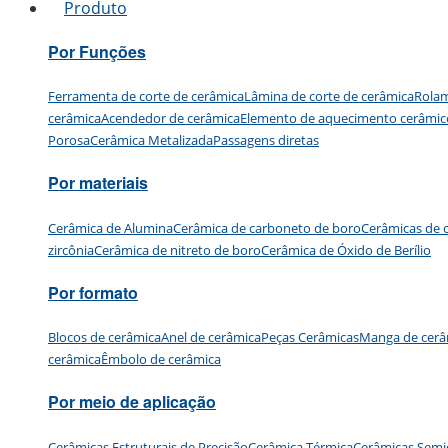
Produto
Por Funções
Ferramenta de corte de cerâmica
Lâmina de corte de cerâmica
Rolam
cerâmica
Acendedor de cerâmica
Elemento de aquecimento cerâmic
Porosa
Cerâmica Metalizada
Passagens diretas
Por materiais
Cerâmica de Alumina
Cerâmica de carboneto de boro
Cerâmicas de c
zircônia
Cerâmica de nitreto de boro
Cerâmica de Óxido de Berílio
Por formato
Blocos de cerâmica
Anel de cerâmica
Peças Cerâmicas
Manga de cerâ
cerâmica
Êmbolo de cerâmica
Por meio de aplicação
Cerâmicas Estruturais de Precisão
Cerâmica Térmica
Cerâmicas Semi