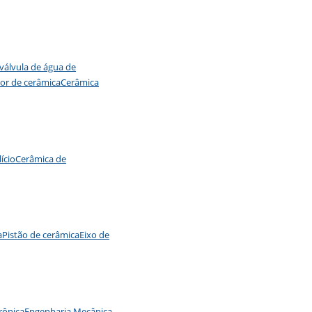
 válvula de água de
lor de cerâmica
Cerâmica
ício
Cerâmica de
a
Pistão de cerâmica
Eixo de
trônica
Engenharia Mecânica