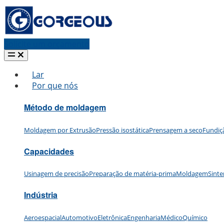
Solicite um orçamento
Lar
Por que nós
Método de moldagem
Moldagem por Extrusão
Pressão isostática
Prensagem a seco
Fundiç
Capacidades
Usinagem de precisão
Preparação de matéria-prima
Moldagem
Sinte
Indústria
Aeroespacial
Automotivo
Eletrônica
Engenharia
Médico
Químico