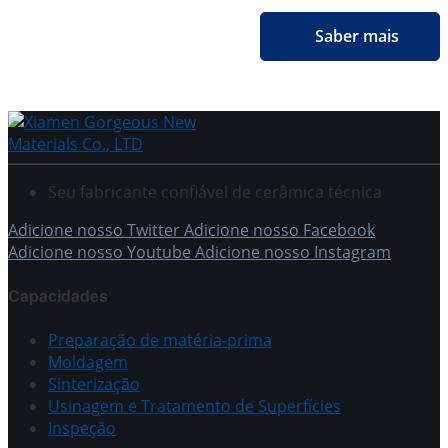
Saber mais
Seu fabricante confiável de cerâmica técnica
Adicione nosso Twitter
Adicione nosso Facebook
Adicione nosso Youtube
Adicione nosso Instagram
Capacidades
Preparação de matéria-prima
Moldagem
Sinterização
Usinagem e Tratamento de Superfícies
Inspeção