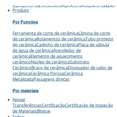
Aeroespacial
Automotivo
Eletrônica
Engenharia
Médic
Produto
Por Funções
Ferramenta de corte de cerâmica
Lâmina de corte
de cerâmica
Rolamentos de cerâmica
Tubo protetor
de cerâmica
Cadinho de cerâmica
Placa de válvula
de água de cerâmica
Acendedor de
cerâmica
Elemento de aquecimento
cerâmico
Núcleo de cerâmica
Substrato
Cerâmico
Braço de cerâmica
Dissipador de calor de
cerâmica
Cerâmica Porosa
Cerâmica
Metalizada
Passagens diretas
Por materiais
Apoiar
Cerâmica de Alumina
Cerâmica de carboneto de
Transferências
Certificação
Certificação de Inspeção
boro
Cerâmicas de carboneto de silício
Cerâmica de
de Materiais
Blogue
nitreto de alumínio
Cerâmica de nitreto de
Sobre