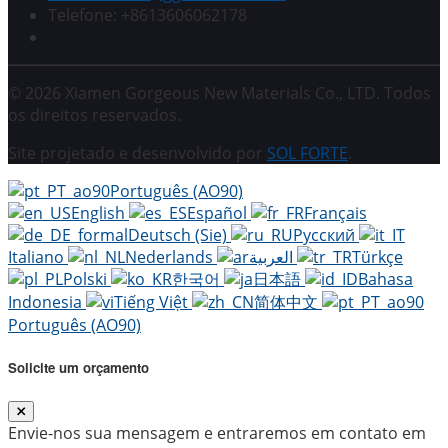
Telefone: +8613606062178
© 2026 Xiamen Gorgeous New Materials Co., LTD. Todos
os direitos reservados.
Site projetado e desenvolvido por
SOL FORTE
.
Português (AO90)
English
Español
Français
Deutsch (Sie)
Русский
Italiano
Nederlands
العربية
Türkçe
Polski
한국어
日本語
Bahasa
Indonesia
Tiếng Việt
简体中文
Português (AO90)
Solicite um orçamento
Envie-nos sua mensagem e entraremos em contato em