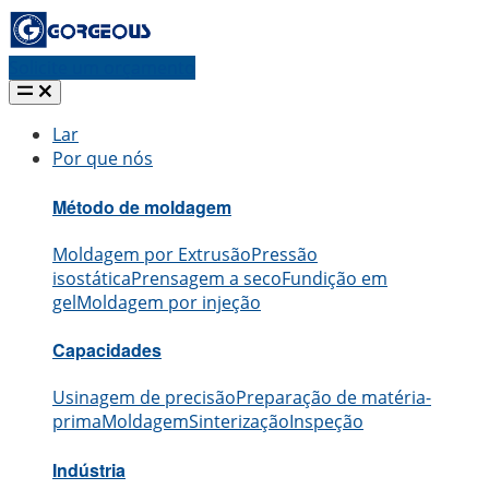
Solicite um orçamento
Lar
Por que nós
Método de moldagem
Moldagem por Extrusão
Pressão
isostática
Prensagem a seco
Fundição em
gel
Moldagem por injeção
Capacidades
Usinagem de precisão
Preparação de matéria-
prima
Moldagem
Sinterização
Inspeção
Indústria