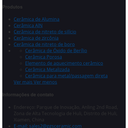
Produtos
Cerâmica de Alumina
Cerâmica AlN
Cerâmica de nitreto de silício
Cerâmica de zircônia
Cerâmica de nitreto de boro
Cerâmica de Óxido de Berílio
Cerâmica Porosa
Elemento de aquecimento cerâmico
Cerâmica Metalizada
Cerâmica para metal/passagem direta
Ver mais
Ver menos
Informações de contato
Endereço: Parque de Inovação, Anling 2nd Road,
Zona de Alta Tecnologia de Huli, Distrito de Huli,
Xiamen, China
E-mail: sales2@ggsceramic.com