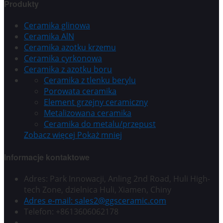
Produkty
Ceramika glinowa
Ceramika AlN
Ceramika azotku krzemu
Ceramika cyrkonowa
Ceramika z azotku boru
Ceramika z tlenku berylu
Porowata ceramika
Element grzejny ceramiczny
Metalizowana ceramika
Ceramika do metalu/przepust
Zobacz więcej
Pokaż mniej
Informacje kontaktowe
Adres: Park Innowacji, Anling 2nd Road, Huli High-
tech Zone, dzielnica Huli, Xiamen, Chiny
Adres e-mail: sales2@ggsceramic.com
Telefon: +8613606062178