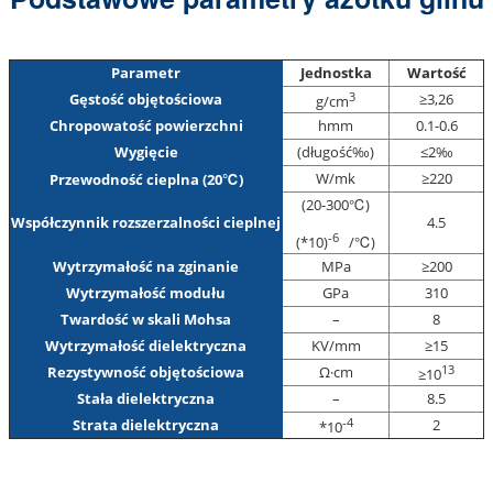
Parametr
Jednostka
Wartość
3
Gęstość objętościowa
≥3,26
g/cm
Chropowatość powierzchni
hmm
0.1-0.6
Wygięcie
(długość‰)
≤2‰
W/mk
≥220
Przewodność cieplna (20℃)
(
20-300
℃)
Współczynnik rozszerzalności cieplnej
4.5
-6
(*10)
/℃)
Wytrzymałość na zginanie
MPa
≥200
Wytrzymałość modułu
GPa
310
Twardość w skali Mohsa
–
8
Wytrzymałość dielektryczna
KV/mm
≥15
13
Rezystywność objętościowa
Ω·cm
≥10
Stała dielektryczna
–
8.5
-4
Strata dielektryczna
2
*10