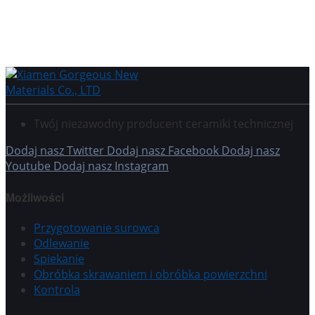
Twój niezawodny producent ceramiki technicznej
Dodaj nasz Twitter
Dodaj nasz Facebook
Dodaj nasz
Youtube
Dodaj nasz Instagram
Możliwości
Przygotowanie surowca
Odlewanie
Spiekanie
Obróbka skrawaniem i obróbka powierzchni
Kontrola