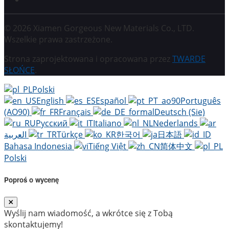
© 2026 Xiamen Gorgeous New Materials Co., LTD.
Wszelkie prawa zastrzeżone.
Strona zaprojektowana i opracowana przez
TWARDE
SŁOŃCE
.
Polski
English
Español
Português
(AO90)
Français
Deutsch (Sie)
Русский
Italiano
Nederlands
العربية
Türkçe
한국어
日本語
Bahasa Indonesia
Tiếng Việt
简体中文
Polski
Poproś o wycenę
Wyślij nam wiadomość, a wkrótce się z Tobą
skontaktujemy!