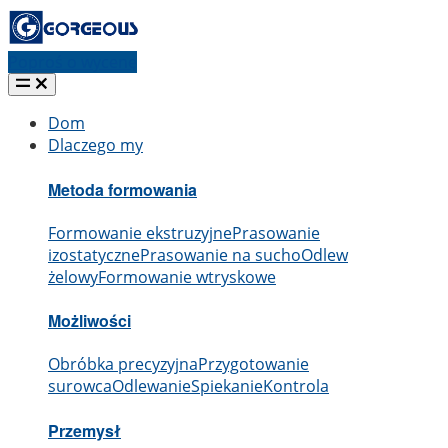
Poproś o wycenę
Dom
Dlaczego my
Metoda formowania
Formowanie ekstruzyjne
Prasowanie
izostatyczne
Prasowanie na sucho
Odlew
żelowy
Formowanie wtryskowe
Możliwości
Obróbka precyzyjna
Przygotowanie
surowca
Odlewanie
Spiekanie
Kontrola
Przemysł