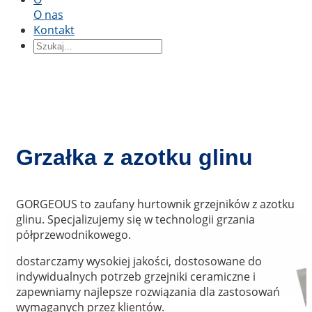
O nas
Według kształtu
Kontakt
Bloki ceramiczne
Pierścień ceramiczny
Części
ceramiczne
Rękaw ceramiczny
Płyta ceramiczna
Płyta
ceramiczna
Pręt ceramiczny
Rurka ceramiczna
Tłok
ceramiczny
Wał ceramiczny
Ceramiczny tłok
Według aplikacji
Grzałka z azotku glinu
Precyzyjna ceramika konstrukcyjna
Ceramika
termiczna
Ceramika półprzewodnikowa
Przemysł
motoryzacyjny
Przemysł chemiczny
Inżynieria
GORGEOUS to zaufany hurtownik grzejników z azotku
elektryczna i elektronika
Inżynieria mechaniczna
glinu. Specjalizujemy się w technologii grzania
półprzewodnikowego.
dostarczamy wysokiej jakości, dostosowane do
indywidualnych potrzeb grzejniki ceramiczne i
zapewniamy najlepsze rozwiązania dla zastosowań
wymaganych przez klientów.