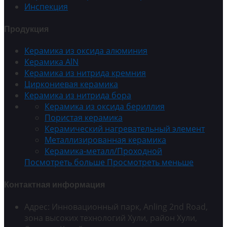
Инспекция
Продукция
Керамика из оксида алюминия
Керамика AlN
Керамика из нитрида кремния
Циркониевая керамика
Керамика из нитрида бора
Керамика из оксида бериллия
Пористая керамика
Керамический нагревательный элемент
Металлизированная керамика
Керамика-металл/Проходной
Посмотреть больше
Просмотреть меньше
Контактная информация
Адрес: Инновационный парк, Anling 2nd Road,
зона высоких технологий Хули, район Хули,