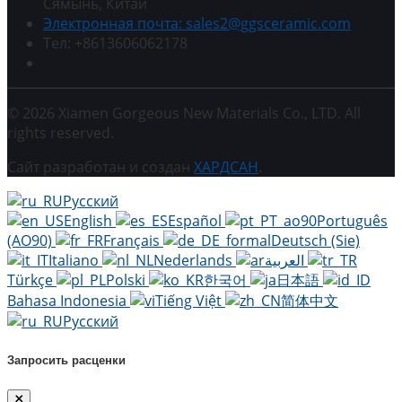
Сямынь, Китай
Электронная почта: sales2@ggsceramic.com
Тел: +8613606062178
© 2026 Xiamen Gorgeous New Materials Co., LTD. All
rights reserved.
Сайт разработан и создан
ХАРДСАН
.
Русский
English
Español
Português
(AO90)
Français
Deutsch (Sie)
Italiano
Nederlands
العربية
Türkçe
Polski
한국어
日本語
Bahasa Indonesia
Tiếng Việt
简体中文
Русский
Запросить расценки