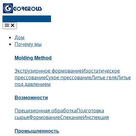
Запросить расценки
Дом
Почему мы
Molding Method
Экструзионное формование
Изостатическое
прессование
Сухое прессование
Литье геля
Литье
под давлением
Возможности
Прецизионная обработка
Подготовка
сырья
Формование
Спекание
Инспекция
Промышленность