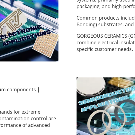
packaging, and high-perf
Common products include
Bonding) substrates, and 
GORGEOUS CERAMICS (GGS)
combine electrical insula
specific customer needs.
uum components
|
mands for extreme
contamination control are
erformance of advanced