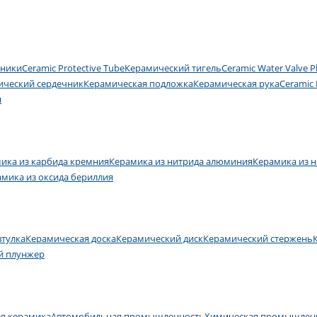
пники
Ceramic Protective Tube
Керамический тигель
Ceramic Water Valve P
ический сердечник
Керамическая подложка
Керамическая рука
Ceramic 
я
ика из карбида кремния
Керамика из нитрида алюминия
Керамика из 
мика из оксида бериллия
втулка
Керамическая доска
Керамический диск
Керамический стержень
й плунжер
я керамика
Автомобильная промышленность
Химическая промышлен