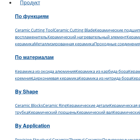
Продукт
По функциям
Ceramic Cutting Tool
Ceramic Cutting Blade
Керамические подши
воспламенитель
Керамический нагревательный элемент
Керам
керамика
Металлизированная керамика
Проходные соединени
По материалам
Керамика из оксида алюминия
Керамика из карбида бора
Керам
кремния
Циркониевая керамика
Керамика из нитрида бора
Кера
By Shape
Ceramic Blocks
Ceramic Ring
Керамические детали
Керамическая 
трубка
Керамический поршень
Керамический вал
Керамически
By Application
Precision Structural Ceramics
Thermal Ceramics
Полупроводникова