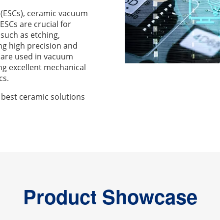
s (ESCs), ceramic vacuum
SCs are crucial for
such as etching,
ng high precision and
are used in vacuum
ng excellent mechanical
cs.
est ceramic solutions
Product Showcase