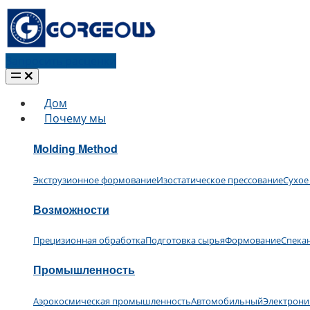
Запросить расценки
Дом
Почему мы
Molding Method
Экструзионное формование
Изостатическое прессование
Сухое
Возможности
Прецизионная обработка
Подготовка сырья
Формование
Спека
Промышленность
Аэрокосмическая промышленность
Автомобильный
Электрони