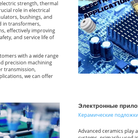
electric strength, thermal
rucial role in electrical
sulators, bushings, and
 in transformers,
s, effectively improving
ety, and service life of
omers with a wide range
nd precision machining
r transmission,
lications, we can offer
Электронные прило
Керамические подложк
Advanced ceramics play an
systems, primarily used 