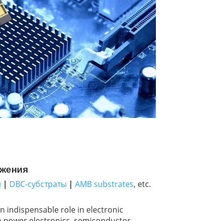
жения
и
|
DBC-субстраты
|
AMB substrates
, etc.
 indispensable role in electronic
in power electronics, semiconductor