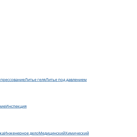
 прессование
Литье геля
Литье под давлением
ние
Инспекция
ка
Инженерное дело
Медицинский
Химический