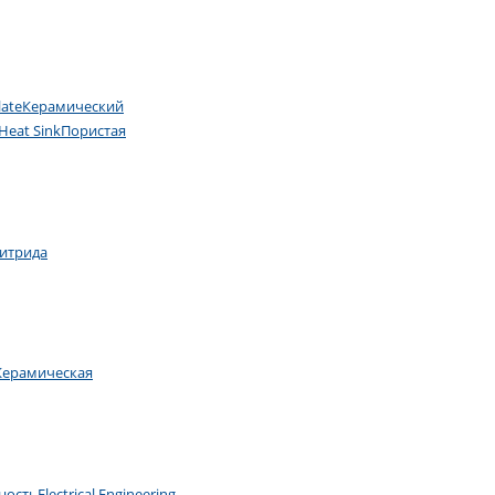
late
Керамический
Heat Sink
Пористая
нитрида
Керамическая
ность
Electrical Engineering