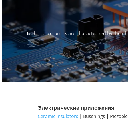
Technical ceramics are characterized by their 
Электрические приложения
Ceramic insulators
|
Busshings
|
Piezoelec