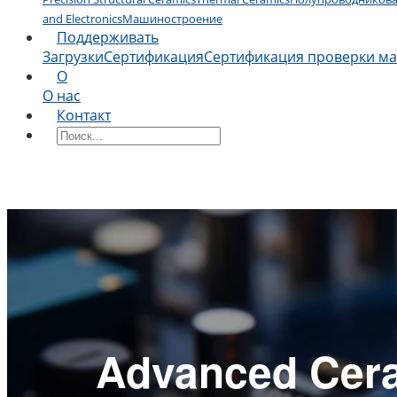
and Electronics
Машиностроение
Поддерживать
Загрузки
Сертификация
Сертификация проверки м
О
О нас
Контакт
Advanced Ceram