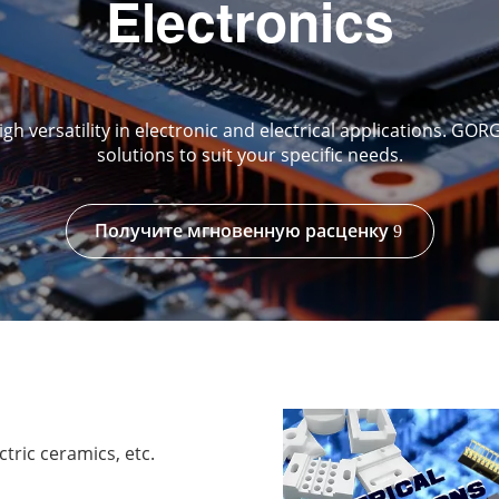
Electronics
high versatility in electronic and electrical applications.
solutions to suit your specific needs.
Получите мгновенную расценку
tric ceramics, etc.