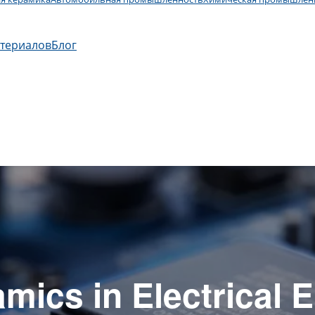
атериалов
Блог
ics in Electrical 