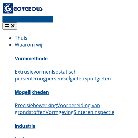
Vraag een offerte aan
Thuis
Waarom wij
Vormmethode
Extrusievormen
Isostatisch
persen
Droogpersen
Gelgieten
Spuitgieten
Mogelijkheden
Precisiebewerking
Voorbereiding van
grondstoffen
Vormgeving
Sinteren
Inspectie
Industrie