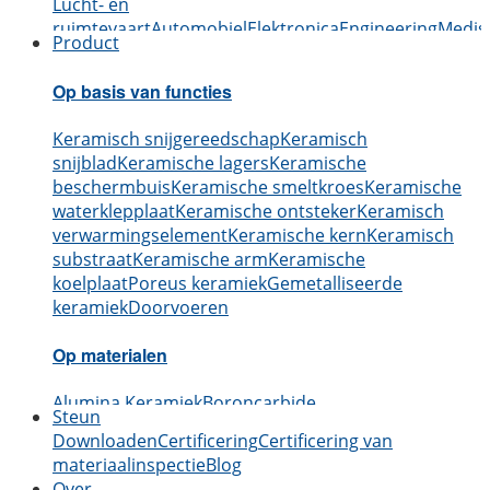
Lucht- en
ruimtevaart
Automobiel
Elektronica
Engineering
Medis
Product
Op basis van functies
Keramisch snijgereedschap
Keramisch
snijblad
Keramische lagers
Keramische
beschermbuis
Keramische smeltkroes
Keramische
waterklepplaat
Keramische ontsteker
Keramisch
verwarmingselement
Keramische kern
Keramisch
substraat
Keramische arm
Keramische
koelplaat
Poreus keramiek
Gemetalliseerde
keramiek
Doorvoeren
Op materialen
Alumina Keramiek
Boroncarbide
Steun
Keramiek
Siliciumcarbide keramiek
Aluminium
Downloaden
Certificering
Certificering van
Nitride Keramiek
Siliciumnitride keramiek
Zirkonia
materiaalinspectie
Blog
Keramiek
Boornitride keramiek
Berylliumoxide
Over