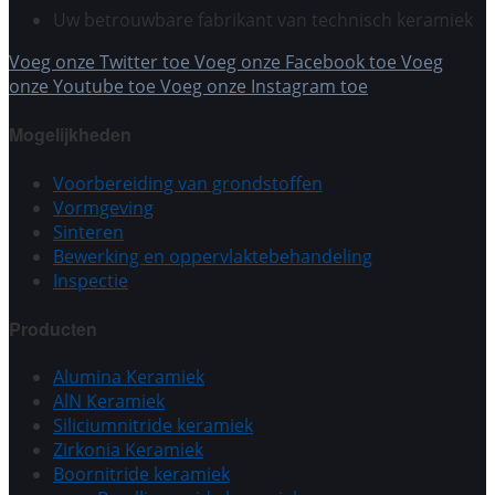
Uw betrouwbare fabrikant van technisch keramiek
Voeg onze Twitter toe
Voeg onze Facebook toe
Voeg
onze Youtube toe
Voeg onze Instagram toe
Mogelijkheden
Voorbereiding van grondstoffen
Vormgeving
Sinteren
Bewerking en oppervlaktebehandeling
Inspectie
Producten
Alumina Keramiek
AlN Keramiek
Siliciumnitride keramiek
Zirkonia Keramiek
Boornitride keramiek