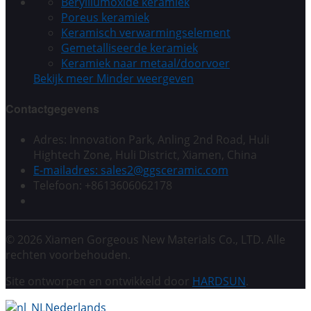
Berylliumoxide keramiek
Poreus keramiek
Keramisch verwarmingselement
Gemetalliseerde keramiek
Keramiek naar metaal/doorvoer
Bekijk meer
Minder weergeven
Contactgegevens
Adres: Innovation Park, Anling 2nd Road, Huli
Hightech Zone, Huli District, Xiamen, China
E-mailadres: sales2@ggsceramic.com
Telefoon: +8613606062178
© 2026 Xiamen Gorgeous New Materials Co., LTD. Alle
rechten voorbehouden.
Site ontworpen en ontwikkeld door
HARDSUN
.
Nederlands