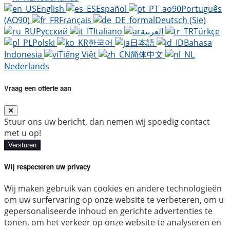
English
Español
Português
(AO90)
Français
Deutsch (Sie)
Русский
Italiano
العربية
Türkçe
Polski
한국어
日本語
Bahasa
Indonesia
Tiếng Việt
简体中文
Nederlands
Vraag een offerte aan
Stuur ons uw bericht, dan nemen wij spoedig contact
met u op!
Versturen
Wij respecteren uw privacy
Wij maken gebruik van cookies en andere technologieën
om uw surfervaring op onze website te verbeteren, om u
gepersonaliseerde inhoud en gerichte advertenties te
tonen, om het verkeer op onze website te analyseren en