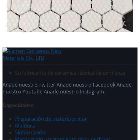
Su fabricante de cerámica técnica de confianza
Añade nuestro Twitter
Añade nuestro Facebook
Añade
nuestro Youtube
Añade nuestro Instagram
Capacidades
Preparación de materia prima
Moldura
Sinterización
Mecanizado y tratamiento de superficies