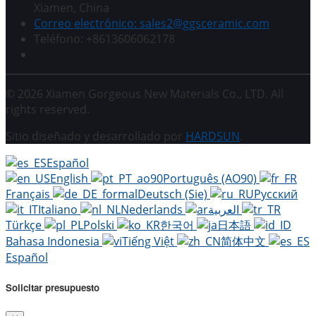
Xiamen, China
Correo electrónico: sales2@ggsceramic.com
Teléfono: +8613606062178
© 2026 Xiamen Gorgeous New Materials Co., LTD. All
rights reserved.
Sitio diseñado y desarrollado por
HARDSUN
.
Español
English
Português (AO90)
Français
Deutsch (Sie)
Русский
Italiano
Nederlands
العربية
Türkçe
Polski
한국어
日本語
Bahasa Indonesia
Tiếng Việt
简体中文
Español
Solicitar presupuesto