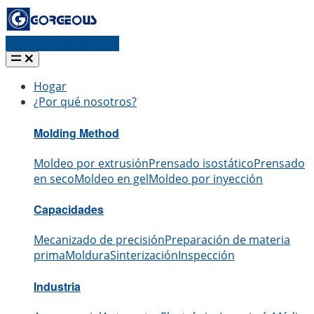
Solicitar presupuesto
Hogar
¿Por qué nosotros?
Molding Method
Moldeo por extrusión
Prensado isostático
Prensado
en seco
Moldeo en gel
Moldeo por inyección
Capacidades
Mecanizado de precisión
Preparación de materia
prima
Moldura
Sinterización
Inspección
Industria