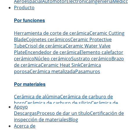
Aeroespacial
Automotor
Electrónica
Ingeniería
Médico
Producto
Por funciones
Herramienta de corte de cerámica
Ceramic Cutting
Blade
Cojinetes cerámicos
Ceramic Protective
Tube
Crisol de cerámica
Ceramic Water Valve
Plate
Encendedor de cerámica
Elemento calefactor
cerámico
Núcleo cerámico
Sustrato cerámico
Brazo
de cerámica
Ceramic Heat Sink
Cerámica
porosa
Cerámica metalizada
Pasamuros
Por materiales
Cerámica de alúmina
Cerámica de carburo de
boro
Cerámica de carburo de silicio
Cerámica de
Apoyo
nitruro de aluminio
Cerámica de nitruro de
Descargas
Proceso de dar un título
Certificación de
silicio
Cerámica de zirconio
Cerámica de nitruro de
inspección de materiales
Blog
boro
Cerámica de óxido de berilio
Acerca de