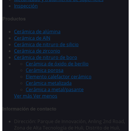
Inspección
Productos
Cerámica de alúmina
Cerámica de AlN
Cerámica de nitruro de silicio
Cerámica de zirconio
Cerámica de nitruro de boro
Cerámica de óxido de berilio
Cerámica porosa
Elemento calefactor cerámico
Cerámica metalizada
Cerámica a metal/pasante
Ver más
Ver menos
Información de contacto
Dirección: Parque de Innovación, Anling 2nd Road,
Zona de Alta Tecnología de Huli, Distrito de Huli,