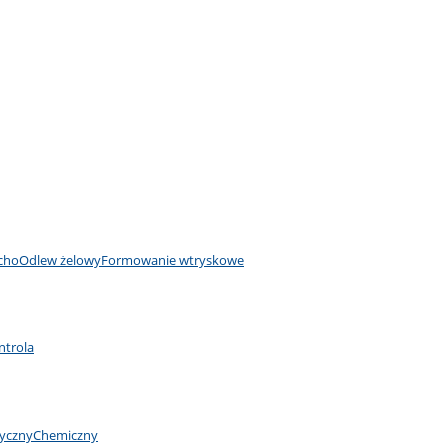
cho
Odlew żelowy
Formowanie wtryskowe
ntrola
yczny
Chemiczny