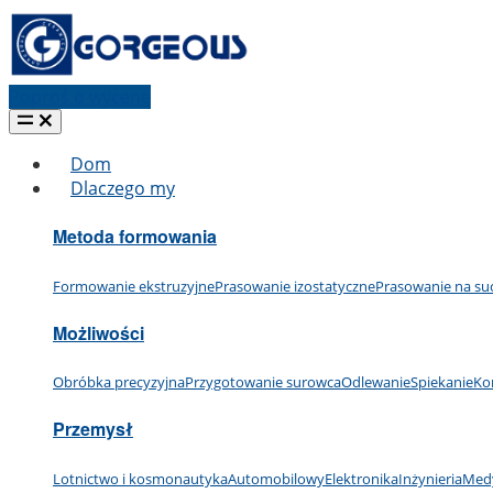
Poproś o wycenę
Dom
Dlaczego my
Metoda formowania
Formowanie ekstruzyjne
Prasowanie izostatyczne
Prasowanie na su
Możliwości
Obróbka precyzyjna
Przygotowanie surowca
Odlewanie
Spiekanie
Ko
Przemysł
Lotnictwo i kosmonautyka
Automobilowy
Elektronika
Inżynieria
Med