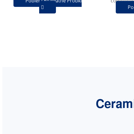
Pobierz Bezpłatne Próbki
componen
Po

Cerami