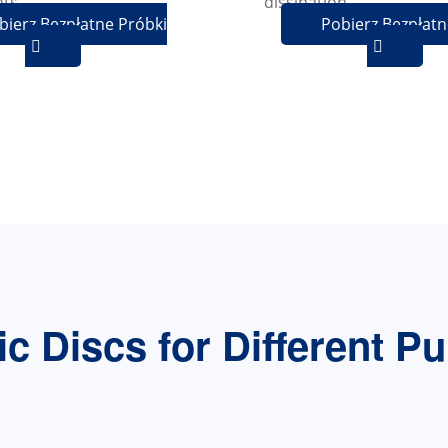
dissipation.
ts.
Pobierz Bezpłatn
bierz Bezpłatne Próbki


c Discs for Different P