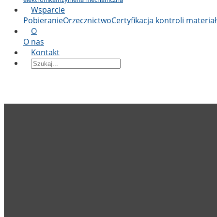
Wsparcie
Pobieranie
Orzecznictwo
Certyfikacja kontroli materia
O
O nas
Kontakt