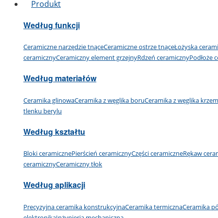
Produkt
Według funkcji
Ceramiczne narzędzie tnące
Ceramiczne ostrze tnące
Łożyska ceram
ceramiczny
Ceramiczny element grzejny
Rdzeń ceramiczny
Podłoże c
Według materiałów
Ceramika glinowa
Ceramika z węglika boru
Ceramika z węglika krze
tlenku berylu
Według kształtu
Bloki ceramiczne
Pierścień ceramiczny
Części ceramiczne
Rękaw cera
ceramiczny
Ceramiczny tłok
Według aplikacji
Precyzyjna ceramika konstrukcyjna
Ceramika termiczna
Ceramika p
elektronika
Inżynieria mechaniczna