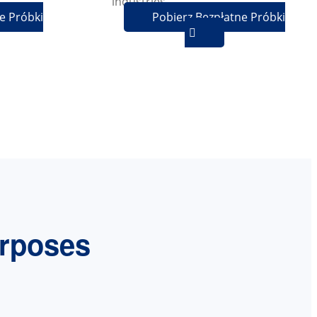
industries.
e Próbki
Pobierz Bezpłatne Próbki

urposes