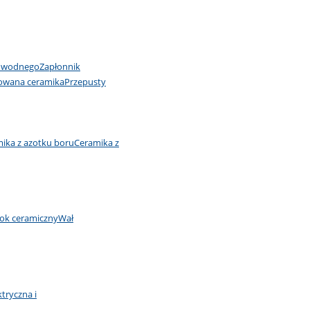
u wodnego
Zapłonnik
owana ceramika
Przepusty
ika z azotku boru
Ceramika z
łok ceramiczny
Wał
ktryczna i