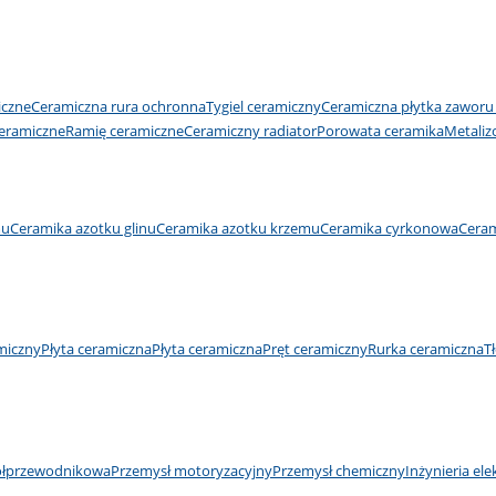
iczne
Ceramiczna rura ochronna
Tygiel ceramiczny
Ceramiczna płytka zawor
eramiczne
Ramię ceramiczne
Ceramiczny radiator
Porowata ceramika
Metaliz
mu
Ceramika azotku glinu
Ceramika azotku krzemu
Ceramika cyrkonowa
Ceram
miczny
Płyta ceramiczna
Płyta ceramiczna
Pręt ceramiczny
Rurka ceramiczna
T
ółprzewodnikowa
Przemysł motoryzacyjny
Przemysł chemiczny
Inżynieria ele