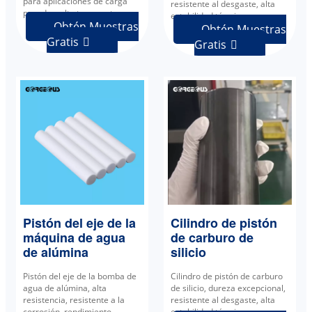
para aplicaciones de carga
resistente al desgaste, alta
pesada y alta temperatura.
estabilidad térmica.
Obtén Muestras
Obtén Muestras
Gratis

Gratis

Pistón del eje de la
Cilindro de pistón
máquina de agua
de carburo de
de alúmina
silicio
Pistón del eje de la bomba de
Cilindro de pistón de carburo
agua de alúmina, alta
de silicio, dureza excepcional,
resistencia, resistente a la
resistente al desgaste, alta
corrosión, rendimiento
estabilidad térmica.