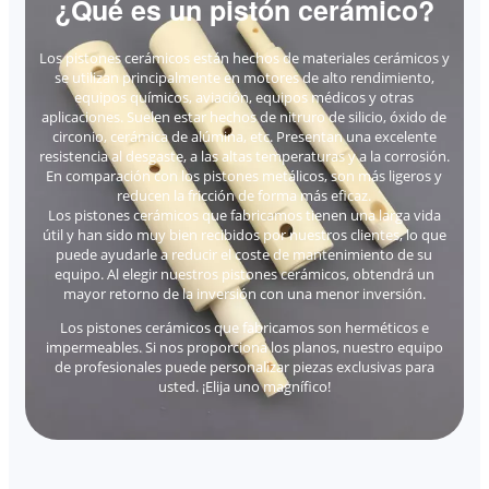
¿Qué es un pistón cerámico?
Los pistones cerámicos están hechos de materiales cerámicos y
se utilizan principalmente en motores de alto rendimiento,
equipos químicos, aviación, equipos médicos y otras
aplicaciones. Suelen estar hechos de nitruro de silicio, óxido de
circonio, cerámica de alúmina, etc. Presentan una excelente
resistencia al desgaste, a las altas temperaturas y a la corrosión.
En comparación con los pistones metálicos, son más ligeros y
reducen la fricción de forma más eficaz.
Los pistones cerámicos que fabricamos tienen una larga vida
útil y han sido muy bien recibidos por nuestros clientes, lo que
puede ayudarle a reducir el coste de mantenimiento de su
equipo. Al elegir nuestros pistones cerámicos, obtendrá un
mayor retorno de la inversión con una menor inversión.
Los pistones cerámicos que fabricamos son herméticos e
impermeables. Si nos proporciona los planos, nuestro equipo
de profesionales puede personalizar piezas exclusivas para
usted. ¡Elija uno magnífico!