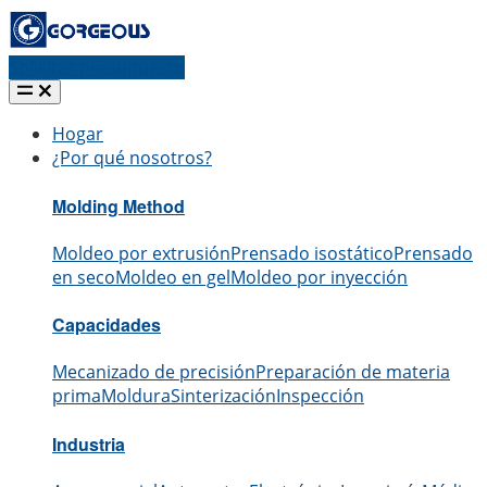
Solicitar presupuesto
Hogar
¿Por qué nosotros?
Molding Method
Moldeo por extrusión
Prensado isostático
Prensado
en seco
Moldeo en gel
Moldeo por inyección
Capacidades
Mecanizado de precisión
Preparación de materia
prima
Moldura
Sinterización
Inspección
Industria