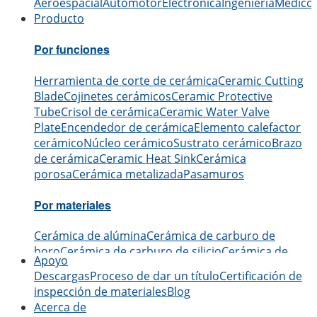
Aeroespacial
Automotor
Electrónica
Ingeniería
Médico
Producto
Por funciones
Herramienta de corte de cerámica
Ceramic Cutting
Blade
Cojinetes cerámicos
Ceramic Protective
Tube
Crisol de cerámica
Ceramic Water Valve
Plate
Encendedor de cerámica
Elemento calefactor
cerámico
Núcleo cerámico
Sustrato cerámico
Brazo
de cerámica
Ceramic Heat Sink
Cerámica
porosa
Cerámica metalizada
Pasamuros
Por materiales
Cerámica de alúmina
Cerámica de carburo de
boro
Cerámica de carburo de silicio
Cerámica de
Apoyo
nitruro de aluminio
Cerámica de nitruro de
Descargas
Proceso de dar un título
Certificación de
silicio
Cerámica de zirconio
Cerámica de nitruro de
inspección de materiales
Blog
boro
Cerámica de óxido de berilio
Acerca de