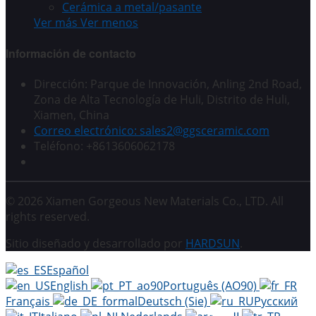
Cerámica a metal/pasante
Ver más
Ver menos
Información de contacto
Dirección: Parque de Innovación, Anling 2nd Road,
Zona de Alta Tecnología de Huli, Distrito de Huli,
Xiamen, China
Correo electrónico: sales2@ggsceramic.com
Teléfono: +8613606062178
© 2026 Xiamen Gorgeous New Materials Co., LTD. All
rights reserved.
Sitio diseñado y desarrollado por
HARDSUN
.
Español
English
Português (AO90)
Français
Deutsch (Sie)
Русский