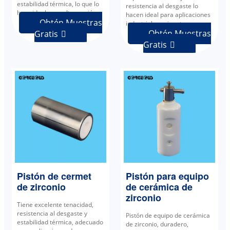
estabilidad térmica, lo que lo
resistencia al desgaste lo
hace ideal para alta presión.
hacen ideal para aplicaciones
Obtén Muestras
industriales exigentes.
Obtén Muestras
Gratis

Gratis

Pistón de cermet
Pistón para equipo
de zirconio
de cerámica de
zirconio
Tiene excelente tenacidad,
resistencia al desgaste y
Pistón de equipo de cerámica
estabilidad térmica, adecuado
de zirconio, duradero,