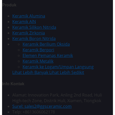
Produk
Keramik Alumina
Keramik AlN
Keramik Silikon Nitrida
Keramik Zirkonia
Keramik Boron Nitrida
Keramik Berilium Oksida
Keramik Berpori
Elemen Pemanas Keramik
Keramik Metalik
Keramik ke Logam/Umpan Langsung
Lihat Lebih Banyak
Lihat Lebih Sedikit
Info Kontak
Alamat: Innovation Park, Anling 2nd Road, Huli
High-tech Zone, Distrik Huli, Xiamen, Tiongkok
Surel: sales2@ggsceramic.com
Telp: +8613606062178