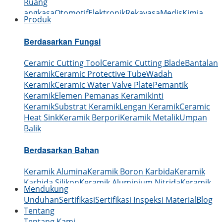
Ruang
angkasa
Otomotif
Elektronik
Rekayasa
Medis
Kimia
Produk
Berdasarkan Fungsi
Ceramic Cutting Tool
Ceramic Cutting Blade
Bantalan
Keramik
Ceramic Protective Tube
Wadah
Keramik
Ceramic Water Valve Plate
Pemantik
Keramik
Elemen Pemanas Keramik
Inti
Keramik
Substrat Keramik
Lengan Keramik
Ceramic
Heat Sink
Keramik Berpori
Keramik Metalik
Umpan
Balik
Berdasarkan Bahan
Keramik Alumina
Keramik Boron Karbida
Keramik
Karbida Silikon
Keramik Aluminium Nitrida
Keramik
Mendukung
Silikon Nitrida
Keramik Zirkonia
Keramik Boron
Unduhan
Sertifikasi
Sertifikasi Inspeksi Material
Blog
Nitrida
Keramik Berilium Oksida
Tentang
Tentang Kami