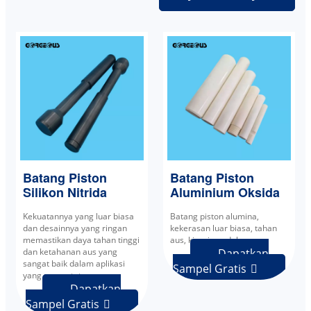
Batang Piston
Batang Piston
Silikon Nitrida
Aluminium Oksida
Kekuatannya yang luar biasa
Batang piston alumina,
dan desainnya yang ringan
kekerasan luar biasa, tahan
memastikan daya tahan tinggi
aus, kinerja andal.
dan ketahanan aus yang
Dapatkan
sangat baik dalam aplikasi
Sampel Gratis

yang menuntut.
Dapatkan
Sampel Gratis
