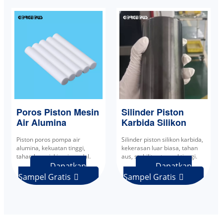
Poros Piston Mesin
Silinder Piston
Air Alumina
Karbida Silikon
Piston poros pompa air
Silinder piston silikon karbida,
alumina, kekuatan tinggi,
kekerasan luar biasa, tahan
tahan korosi, kinerja andal.
aus, stabilitas termal tinggi.
Dapatkan
Dapatkan
Sampel Gratis
Sampel Gratis

