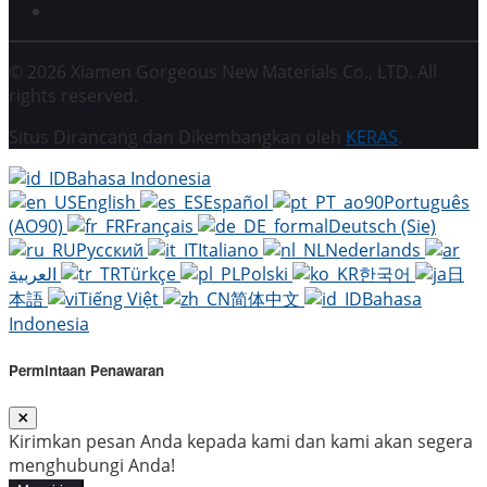
© 2026 Xiamen Gorgeous New Materials Co., LTD. All
rights reserved.
Situs Dirancang dan Dikembangkan oleh
KERAS
.
Bahasa Indonesia
English
Español
Português
(AO90)
Français
Deutsch (Sie)
Русский
Italiano
Nederlands
العربية
Türkçe
Polski
한국어
日
本語
Tiếng Việt
简体中文
Bahasa
Indonesia
Permintaan Penawaran
Kirimkan pesan Anda kepada kami dan kami akan segera
menghubungi Anda!