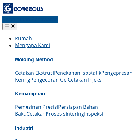
Permintaan Penawaran
Rumah
Mengapa Kami
Molding Method
Cetakan Ekstrusi
Penekanan Isostatik
Pengepresan
Kering
Pengecoran Gel
Cetakan Injeksi
Kemampuan
Pemesinan Presisi
Persiapan Bahan
Baku
Cetakan
Proses sintering
Inspeksi
Industri