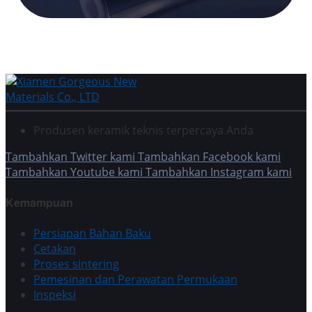
Produsen keramik teknis terpercaya Anda
Tambahkan Twitter kami
Tambahkan Facebook kami
Tambahkan Youtube kami
Tambahkan Instagram kami
Kemampuan
Persiapan Bahan Baku
Cetakan
Proses sintering
Pemesinan dan Perawatan Permukaan
Inspeksi