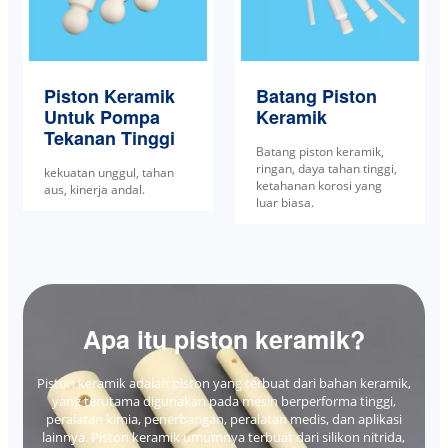
Piston Keramik
Batang Piston
Untuk Pompa
Keramik
Tekanan Tinggi
Batang piston keramik,
ringan, daya tahan tinggi,
kekuatan unggul, tahan
ketahanan korosi yang
aus, kinerja andal.
luar biasa.
Apa itu piston keramik?
Piston keramik adalah piston yang terbuat dari bahan keramik,
yang terutama digunakan pada mesin berperforma tinggi,
peralatan kimia, penerbangan, peralatan medis, dan aplikasi
lainnya. Piston keramik umumnya terbuat dari silikon nitrida,