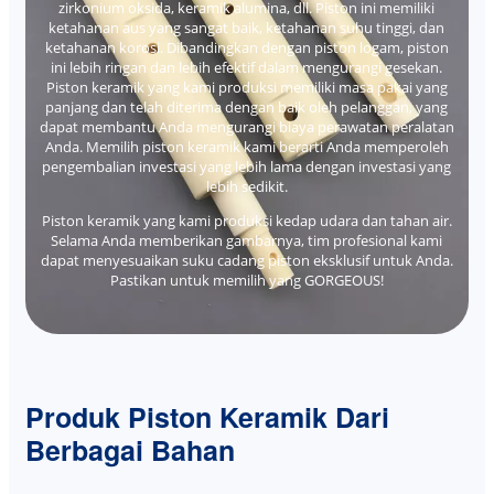
zirkonium oksida, keramik alumina, dll. Piston ini memiliki
ketahanan aus yang sangat baik, ketahanan suhu tinggi, dan
ketahanan korosi. Dibandingkan dengan piston logam, piston
ini lebih ringan dan lebih efektif dalam mengurangi gesekan.
Piston keramik yang kami produksi memiliki masa pakai yang
panjang dan telah diterima dengan baik oleh pelanggan, yang
dapat membantu Anda mengurangi biaya perawatan peralatan
Anda. Memilih piston keramik kami berarti Anda memperoleh
pengembalian investasi yang lebih lama dengan investasi yang
lebih sedikit.
Piston keramik yang kami produksi kedap udara dan tahan air.
Selama Anda memberikan gambarnya, tim profesional kami
dapat menyesuaikan suku cadang piston eksklusif untuk Anda.
Pastikan untuk memilih yang GORGEOUS!
Produk Piston Keramik Dari
Berbagai Bahan