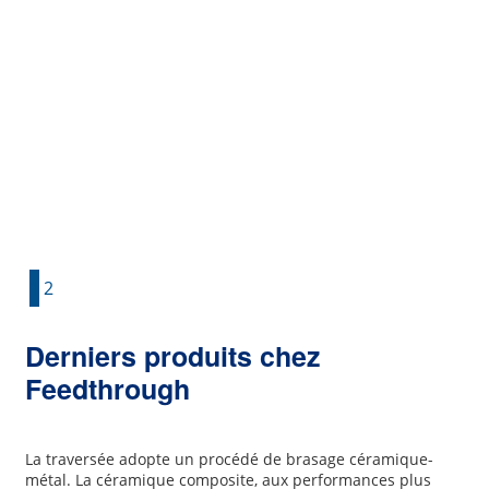
Tubes en céramique poreuse
Tubes en céramique poreuse
Envoyer une demande maintenant
1
2
Derniers produits chez
Feedthrough
La traversée adopte un procédé de brasage céramique-
métal. La céramique composite, aux performances plus