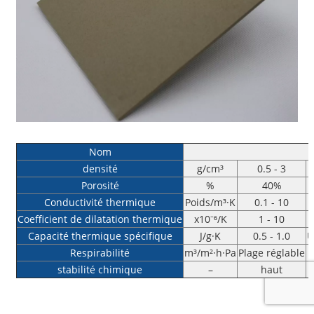
Nom
densité
g/cm³
0.5 - 3
Porosité
%
40%
Conductivité thermique
Poids/m³·K
0.1 - 10
Coefficient de dilatation thermique
x10⁻⁶/K
1 - 10
Capacité thermique spécifique
J/g·K
0.5 - 1.0
U
Respirabilité
m³/m²·h·Pa
Plage réglable
stabilité chimique
–
haut