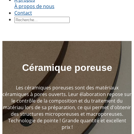
de bore
Céramique à l'oxyde de béryllium
À propos de nous
Contact
Par forme
Ceramic Blocks
Ceramic Ring
Pièces en
céramique
Manchon en céramique
Panneau en
céramique
Disque en céramique
Tige en
céramique
Tube en céramique
Piston en
céramique
Tige en céramique
piston en céramique
Céramique poreuse
Sur demande
Céramiques structurales de précision
Céramiques
Les céramiques poreuses sont des matériaux
thermiques
Céramiques semi-conductrices
Industrie
céramiques à pores ouverts. Leur élaboration repose sur
automobile
Industrie chimique
Génie électrique et
le contrôle de la composition et du traitement du
électronique
Génie mécanique
matériau lors de sa préparation, ce qui permet d'obtenir
des structures microporeuses et macroporeuses.
Technologie de pointe ! Grande quantité et excellent
prix !