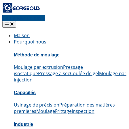
Demander un devis
Maison
Pourquoi nous
Méthode de moulage
Moulage par extrusion
Pressage
isostatique
Pressage à sec
Coulée de gel
Moulage par
injection
Capacités
Usinage de précision
Préparation des matières
premières
Moulage
Frittage
Inspection
Industrie