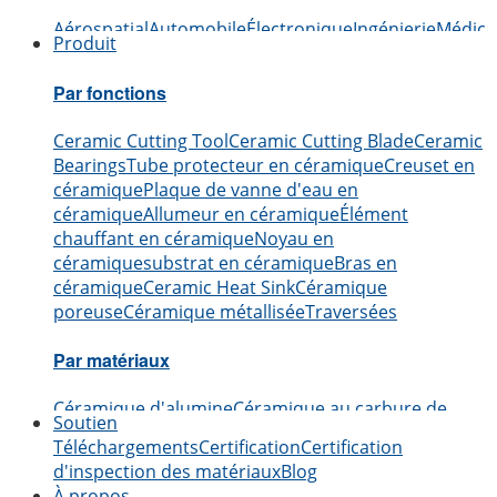
Aérospatial
Automobile
Électronique
Ingénierie
Médica
Produit
Par fonctions
Ceramic Cutting Tool
Ceramic Cutting Blade
Ceramic
Bearings
Tube protecteur en céramique
Creuset en
céramique
Plaque de vanne d'eau en
céramique
Allumeur en céramique
Élément
chauffant en céramique
Noyau en
céramique
substrat en céramique
Bras en
céramique
Ceramic Heat Sink
Céramique
poreuse
Céramique métallisée
Traversées
Par matériaux
Céramique d'alumine
Céramique au carbure de
Soutien
bore
Céramiques en carbure de silicium
Céramique
Téléchargements
Certification
Certification
en nitrure d'aluminium
Céramique en nitrure de
d'inspection des matériaux
Blog
silicium
Céramique de zircone
Céramique au nitrure
À propos