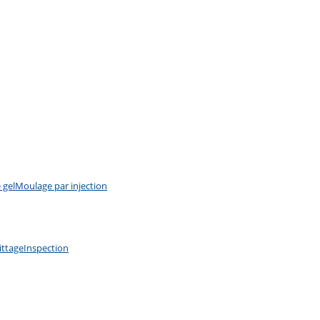
 gel
Moulage par injection
ittage
Inspection