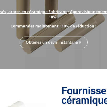
sés, arbres en céramique
Fabricant ; Approvisionnement d
10% !
Commandez maintenant ! 10% de réduction !
Obtenez un devis instantané
Fournisse
céramique