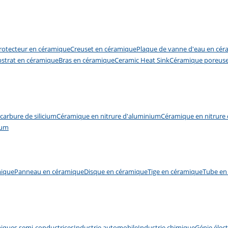
rotecteur en céramique
Creuset en céramique
Plaque de vanne d'eau en cé
bstrat en céramique
Bras en céramique
Ceramic Heat Sink
Céramique poreus
carbure de silicium
Céramique en nitrure d'aluminium
Céramique en nitrure d
ium
ique
Panneau en céramique
Disque en céramique
Tige en céramique
Tube en
iques semi-conductrices
Industrie automobile
Industrie chimique
Génie élect