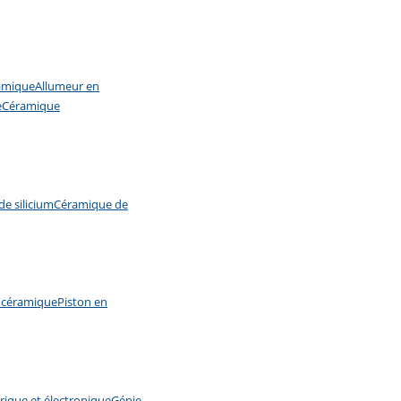
ramique
Allumeur en
e
Céramique
e silicium
Céramique de
 céramique
Piston en
rique et électronique
Génie