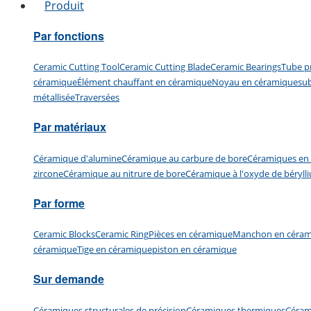
Produit
Par fonctions
Ceramic Cutting Tool
Ceramic Cutting Blade
Ceramic Bearings
Tube p
céramique
Élément chauffant en céramique
Noyau en céramique
su
métallisée
Traversées
Par matériaux
Céramique d'alumine
Céramique au carbure de bore
Céramiques en 
zircone
Céramique au nitrure de bore
Céramique à l'oxyde de béryll
Par forme
Ceramic Blocks
Ceramic Ring
Pièces en céramique
Manchon en céram
céramique
Tige en céramique
piston en céramique
Sur demande
Céramiques structurales de précision
Céramiques thermiques
Céram