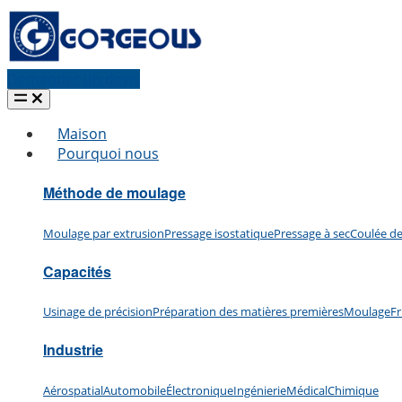
Demander un devis
Maison
Pourquoi nous
Méthode de moulage
Moulage par extrusion
Pressage isostatique
Pressage à sec
Coulée de
Capacités
Usinage de précision
Préparation des matières premières
Moulage
Fr
Industrie
Aérospatial
Automobile
Électronique
Ingénierie
Médical
Chimique