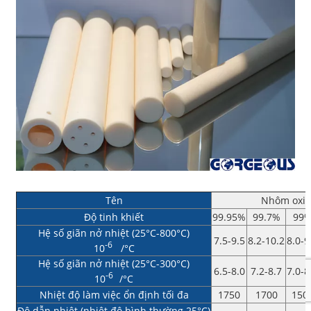
Tên
Nhôm oxit
Độ tinh khiết
99.95%
99.7%
99
Hệ số giãn nở nhiệt (25°C-800°C)
7.5-9.5
8.2-10.2
8.0-9
-6
10
/°C
Hệ số giãn nở nhiệt (25°C-300°C)
6.5-8.0
7.2-8.7
7.0-8
-6
10
/°C
Nhiệt độ làm việc ổn định tối đa
1750
1700
150
Độ dẫn nhiệt (nhiệt độ bình thường 25°C)