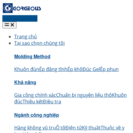
Yêu cầu báo giá
Trang chủ
Tại sao chọn chúng tôi
Molding Method
Khuôn đùn
Ép đẳng tĩnh
Ép khô
Đúc Gel
Ép phun
Khả năng
Gia công chính xác
Chuẩn bị nguyên liệu thô
Khuôn
đúc
Thiêu kết
Điều tra
Ngành công nghiệp
Hàng không vũ trụ
Ô tô
Điện tử
Kỹ thuật
Thuộc về y