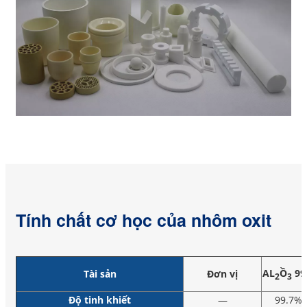
Tính chất cơ học của nhôm oxit
AL
Ồ
99
Tài sản
Đơn vị
2
3
Độ tinh khiết
—
99.7%