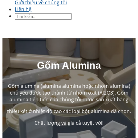
Giới thiệu về chúng tôi
áo gốm
Tấm gốm
Đĩa gốm
Thanh gốm
Ống
Liên hệ
gốm
Piston gốm
Trục gốm
Pít tông gốm
By Application
Precision Structural Ceramics
Thermal
Ceramics
Gốm bán dẫn
Ngành công nghiệp ô
tô
Ngành công nghiệp hóa chất
Electrical
Engineering and Electronics
Kỹ thuật cơ khí
Gốm Alumina
Gốm alumina (alumina alumina hoặc nhôm alumina)
chủ yếu được tạo thành từ nhôm oxit (Al2O3). Gốm
alumina tiên tiến của chúng tôi được sản xuất bằng
thiêu kết ở nhiệt độ cao các loại bột alumina đã chọn.
Chất lượng và giá cả tuyệt vời!