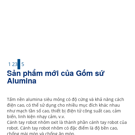
95 Vòng gốm Alumina - Vòng gốm hình
dạng đặc biệt
95_Nhẫn_Gốm_Alumina-
Nhẫn_Gốm_Hình_Hình_Đặc_Biệt
Vòng Alumina – Giải pháp gốm cường độ cao và
có thể tùy chỉnh
Gửi yêu cầu ngay
1
2
3
4
5
Sản phẩm mới của Gốm sứ
Alumina
Tấm nền alumina siêu mỏng có độ cứng và khả năng cách
điện cao, có thể sử dụng cho nhiều mục đích khác nhau
như mạch tần số cao, thiết bị điện tử công suất cao, cảm
biến, linh kiện nhạy cảm, v.v.
Cánh tay robot nhôm oxit là thành phần cánh tay robot của
robot. Cánh tay robot nhôm có đặc điểm là độ bền cao,
chống mài mòn và chống ăn mòn.