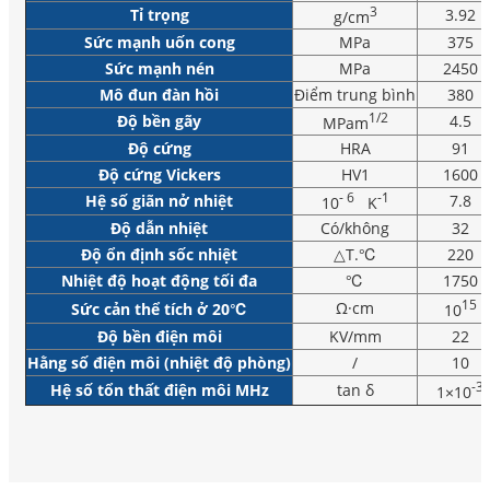
3
Tỉ trọng
3.92
g/cm
Sức mạnh uốn cong
MPa
375
Sức mạnh nén
MPa
2450
Mô đun đàn hồi
Điểm trung bình
380
1/2
Độ bền gãy
4.5
MPam
Độ cứng
HRA
91
Độ cứng Vickers
HV1
1600
- 6
-1
Hệ số giãn nở nhiệt
7.8
10
K
Độ dẫn nhiệt
Có/không
32
Độ ổn định sốc nhiệt
△T.℃
220
Nhiệt độ hoạt động tối đa
℃
1750
15
Ω·cm
Sức cản thể tích ở 20℃
10
Độ bền điện môi
KV/mm
22
Hằng số điện môi (nhiệt độ phòng)
/
10
-3
Hệ số tổn thất điện môi MHz
tan δ
1×10