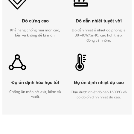
Độ cứng cao
Độ dẫn nhiệt tuyệt vời
Khả năng chống mài mòn cao,
Độ dẫn nhiệt ở nhiệt độ phòng là
bền và không dễ bị mòn.
30~40W/(m·K), cao hơn thép,
đồng và nhôm.
Độ ổn định hóa học tốt
Độ ổn định nhiệt độ cao
Chống ăn mòn bởi axit, kiềm và
Chịu được nhiệt độ cao 1600℃ và
muối.
có độ ổn định nhiệt độ cao.