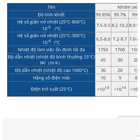
Tên
Nhôm oxit
Độ tinh khiết
99.95%
99.7%
99
Hệ số giãn nở nhiệt (25°C-800°C)
7.5-9.5
8.2-10.2
8.0-9
-6
10
/°C
Hệ số giãn nở nhiệt (25°C-300°C)
6.5-8.0
7.2-8.7
7.0-8
-6
10
/°C
Nhiệt độ làm việc ổn định tối đa
1750
1700
150
Độ dẫn nhiệt (nhiệt độ bình thường 25°C)
45
30
20
W/（m·K）
Độ dẫn nhiệt (nhiệt độ cao 1000°C)
30
20
15
Hằng số điện môi
10
9
8
14
14
1
Điện trở suất (25°C)
>10
>10
>10