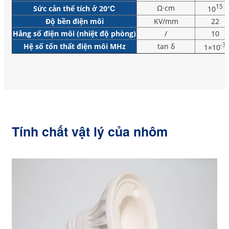
15
Ω·cm
Sức cản thể tích ở 20℃
10
Độ bền điện môi
KV/mm
22
Hằng số điện môi (nhiệt độ phòng)
/
10
-3
Hệ số tổn thất điện môi MHz
tan δ
1×10
Tính chất vật lý của nhôm