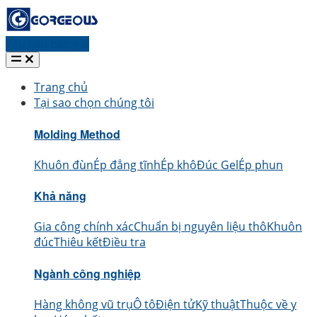
Yêu cầu báo giá
Trang chủ
Tại sao chọn chúng tôi
Molding Method
Khuôn đùn
Ép đẳng tĩnh
Ép khô
Đúc Gel
Ép phun
Khả năng
Gia công chính xác
Chuẩn bị nguyên liệu thô
Khuôn
đúc
Thiêu kết
Điều tra
Ngành công nghiệp
Hàng không vũ trụ
Ô tô
Điện tử
Kỹ thuật
Thuộc về y