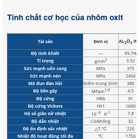
Tính chất cơ học của nhôm oxit
AL
Ồ
99
Tài sản
Đơn vị
2
3
Độ tinh khiết
—
99.7%
3
Tỉ trọng
3.92
g/cm
Sức mạnh uốn cong
MPa
375
Sức mạnh nén
MPa
2450
Mô đun đàn hồi
Điểm trung bình
380
1/2
Độ bền gãy
4.5
MPam
Độ cứng
HRA
91
Độ cứng Vickers
HV1
1600
- 6
-1
Hệ số giãn nở nhiệt
7.8
10
K
Độ dẫn nhiệt
Có/không
32
Độ ổn định sốc nhiệt
△T.℃
220
Nhiệt độ hoạt động tối đa
℃
1750