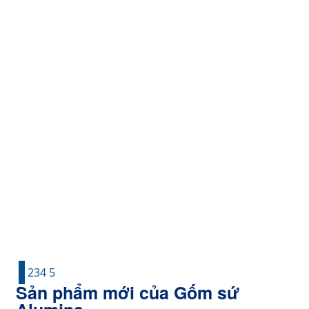
Ống lót Alumina
Ống lót Alumina
Gửi yêu cầu ngay
1
2
3
4
5
Sản phẩm mới của Gốm sứ