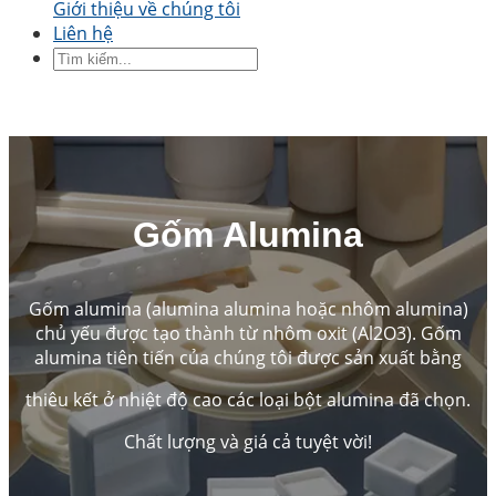
Giới thiệu về chúng tôi
áo gốm
Tấm gốm
Đĩa gốm
Thanh gốm
Ống
Liên hệ
gốm
Piston gốm
Trục gốm
Pít tông gốm
By Application
Precision Structural Ceramics
Thermal
Ceramics
Gốm bán dẫn
Ngành công nghiệp ô
tô
Ngành công nghiệp hóa chất
Electrical
Engineering and Electronics
Kỹ thuật cơ khí
Gốm Alumina
Gốm alumina (alumina alumina hoặc nhôm alumina)
chủ yếu được tạo thành từ nhôm oxit (Al2O3). Gốm
alumina tiên tiến của chúng tôi được sản xuất bằng
thiêu kết ở nhiệt độ cao các loại bột alumina đã chọn.
Chất lượng và giá cả tuyệt vời!