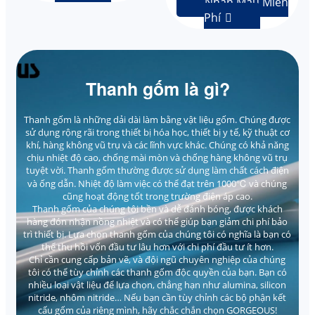
Nhận Mẫu Miễn
Phí

Thanh gốm là gì?
Thanh gốm là những dải dài làm bằng vật liệu gốm. Chúng được
sử dụng rộng rãi trong thiết bị hóa học, thiết bị y tế, kỹ thuật cơ
khí, hàng không vũ trụ và các lĩnh vực khác. Chúng có khả năng
chịu nhiệt độ cao, chống mài mòn và chống hàng không vũ trụ
tuyệt vời. Thanh gốm thường được sử dụng làm chất cách điện
và ống dẫn. Nhiệt độ làm việc có thể đạt trên 1000℃ và chúng
cũng hoạt động tốt trong trường điện áp cao.
Thanh gốm của chúng tôi bền và dễ đánh bóng, được khách
hàng đón nhận nồng nhiệt và có thể giúp bạn giảm chi phí bảo
trì thiết bị. Lựa chọn thanh gốm của chúng tôi có nghĩa là bạn có
thể thu hồi vốn đầu tư lâu hơn với chi phí đầu tư ít hơn.
Chỉ cần cung cấp bản vẽ, và đội ngũ chuyên nghiệp của chúng
tôi có thể tùy chỉnh các thanh gốm độc quyền của bạn. Bạn có
nhiều loại vật liệu để lựa chọn, chẳng hạn như alumina, silicon
nitride, nhôm nitride… Nếu bạn cần tùy chỉnh các bộ phận kết
cấu gốm của riêng mình, hãy chắc chắn chọn GORGEOUS!