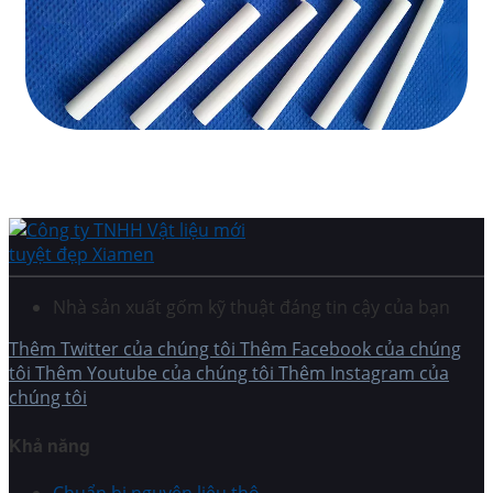
Nhà sản xuất gốm kỹ thuật đáng tin cậy của bạn
Thêm Twitter của chúng tôi
Thêm Facebook của chúng
tôi
Thêm Youtube của chúng tôi
Thêm Instagram của
chúng tôi
Khả năng