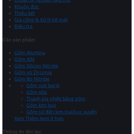
Chuẩn bị nguyên liệu thô
Khuôn đúc
Thiêu kết
Gia công & Xử lý bề mặt
Điều tra
Các sản phẩm
Gốm Alumina
Gốm AlN
Gốm Silicon Nitride
Gốm sứ Zirconia
Gốm Bo Nitride
Gốm oxit berili
Gốm xốp
Thanh gia nhiệt bằng gốm
Gốm kim loại
Gốm sứ đến kim loại/Lọc xuyên
Xem Thêm
Xem ít hơn
Thông tin liên lạc