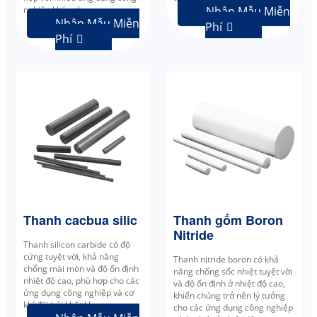
nghiệp khác nhau.
Nhận Mẫu Miễn
Nhận Mẫu Miễn
Phí

Phí

Thanh cacbua silic
Thanh gốm Boron
Nitride
Thanh silicon carbide có độ
cứng tuyệt vời, khả năng
Thanh nitride boron có khả
chống mài mòn và độ ổn định
năng chống sốc nhiệt tuyệt vời
nhiệt độ cao, phù hợp cho các
và độ ổn định ở nhiệt độ cao,
ứng dụng công nghiệp và cơ
khiến chúng trở nên lý tưởng
khí đòi hỏi khắt khe.
cho các ứng dụng công nghiệp