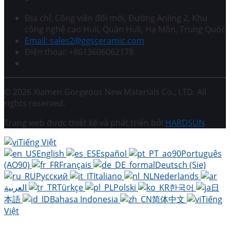
Địa chỉ: Công viên đổi mới, Đường Anling 2, Khu
công nghệ cao Huli, Quận Huli, Hạ Môn, Trung Quốc
Email: sales2@ggsceramic.com
Điện thoại: +8613606062178
© 2026 Xiamen Gorgeous New Materials Co., LTD. All
rights reserved.
Trang web được thiết kế và phát triển bởi
HARDSUN
.
Tiếng Việt
English
Español
Português
(AO90)
Français
Deutsch (Sie)
Русский
Italiano
Nederlands
العربية
Türkçe
Polski
한국어
日
本語
Bahasa Indonesia
简体中文
Tiếng
Việt