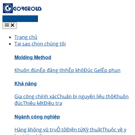
Yêu cầu báo giá
Trang chủ
Tại sao chọn chúng tôi
Molding Method
Khuôn đùn
Ép đẳng tĩnh
Ép khô
Đúc Gel
Ép phun
Khả năng
Gia công chính xác
Chuẩn bị nguyên liệu thô
Khuôn
đúc
Thiêu kết
Điều tra
Ngành công nghiệp
Hàng không vũ trụ
Ô tô
Điện tử
Kỹ thuật
Thuộc về y