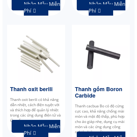
Nhận Mẫu Miễn
Nhận Mẫu Miễn
Phí
Phí


Thanh oxit berili
Thanh gốm Boron
Carbide
Thanh oxit berili có khả năng
dẫn nhiệt, cách điện tuyệt vời
Thanh cacbua Bo có độ cứng
và thích hợp để quản lý nhiệt
cực cao, khả năng chống mài
trong các ứng dụng điện tử và
mòn và mật độ thấp, phù hợp
tần số cao.
cho áo giáp nhẹ, dụng cụ mài
Nhận Mẫu Miễn
mòn và các ứng dụng công
nghiệp hiệu suất cao.
Phí
