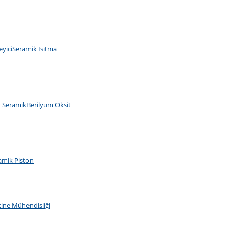
eyici
Seramik Isıtma
r Seramik
Berilyum Oksit
amik Piston
ine Mühendisliği