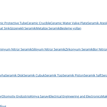
ic Protective Tube
Ceramic Crucible
Ceramic Water Valve Plate
Seramik Ateşl
at Sink
Gözenekli Seramik
Metalize Seramik
Besleme yolları
minyum Nitrür Seramik
Silisyum Nitrür Seramik
Zirkonyum Seramik
Bor Nitrü
evha
Seramik Disk
Seramik Çubuk
Seramik Tüp
Seramik Piston
Seramik Şaft
Ser
er
Otomotiv Endüstrisi
Kimya Sanayi
Electrical Engineering and Electronics
Mak
Blog