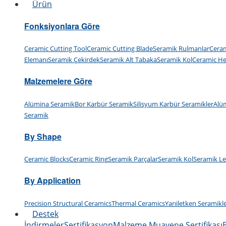
Ürün
Fonksiyonlara Göre
Ceramic Cutting Tool
Ceramic Cutting Blade
Seramik Rulmanlar
Ceram
Elemanı
Seramik Çekirdek
Seramik Alt Tabaka
Seramik Kol
Ceramic He
Malzemelere Göre
Alümina Seramik
Bor Karbür Seramik
Silisyum Karbür Seramikler
Alü
Seramik
By Shape
Ceramic Blocks
Ceramic Ring
Seramik Parçalar
Seramik Kol
Seramik L
By Application
Precision Structural Ceramics
Thermal Ceramics
Yarıiletken Seramikl
Destek
İndirmeler
Sertifikasyon
Malzeme Muayene Sertifikası