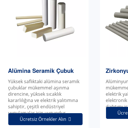
Alümina Seramik Çubuk
Zirkony
Yüksek saflıktaki alümina seramik
Alüminyum
çubuklar mükemmel aşınma
mükemmel ı
direncine, yüksek sıcaklık
elektrik ya
kararlılığına ve elektrik yalıtımına
elektronik
sahiptir, çeşitli endüstriyel
dağıtımı iç
uygulamalar için uygundur.
Ücre
Ücretsiz Örnekler Alın
