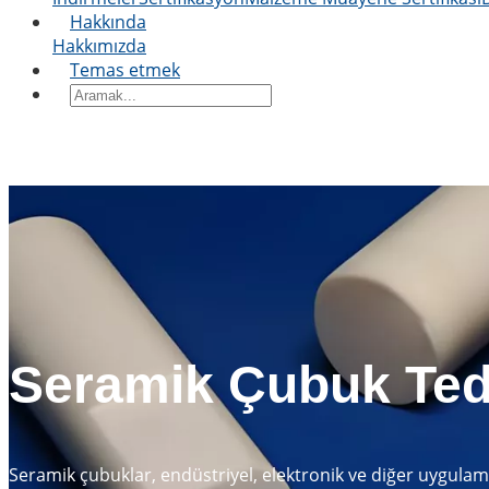
Hakkında
Hakkımızda
Temas etmek
Seramik Çubuk Teda
Seramik çubuklar, endüstriyel, elektronik ve diğer uygulam