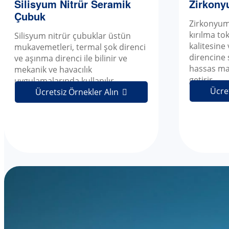
Silisyum Nitrür Seramik
Zirkony
Çubuk
Zirkonyu
kırılma to
Silisyum nitrür çubuklar üstün
kalitesine
mukavemetleri, termal şok direnci
direncine 
ve aşınma direnci ile bilinir ve
hassas mak
mekanik ve havacılık
getirir.
----
uygulamalarında kullanılır.
Ücre
Ücretsiz Örnekler Alın
