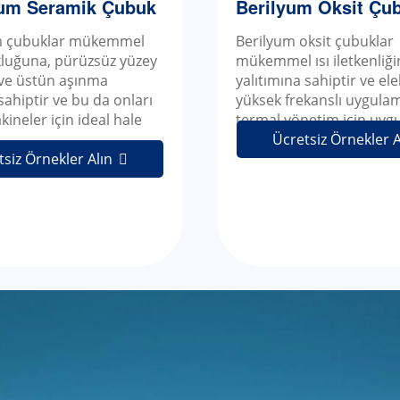
um Seramik Çubuk
Berilyum Oksit Çu
m çubuklar mükemmel
Berilyum oksit çubuklar
kluğuna, pürüzsüz yüzey
mükemmel ısı iletkenliğin
 ve üstün aşınma
yalıtımına sahiptir ve el
sahiptir ve bu da onları
yüksek frekanslı uygula
ineler için ideal hale
termal yönetim için uyg
Ücretsiz Örnekler A
tsiz Örnekler Alın
