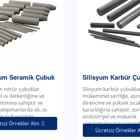
um Seramik Çubuk
Silisyum Karbür Ç
 nitrür çubuklar
Silisyum karbür çubukla
sı iletkenliğine ve
mükemmel sertliğe, aşı
lıtımına sahiptir ve
direncine ve yüksek sıcak
 ekipmanlarda vb. ısı
kararlılığına sahiptir, zor
in kullanılabilir.
endüstriyel ve mekanik
tsiz Örnekler Alın
uygulamalar için uygund

Ücretsiz Örnekler A