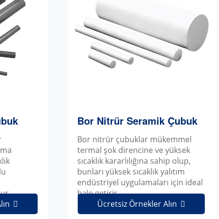
ubuk
Bor Nitrür Seramik Çubuk
r
Bor nitrür çubuklar mükemmel
nma
termal şok direncine ve yüksek
lık
sıcaklık kararlılığına sahip olup,
lu
bunları yüksek sıcaklık yalıtım
endüstriyel uygulamaları için ideal
ur.
hale getirir.
lın
Ücretsiz Örnekler Alın

