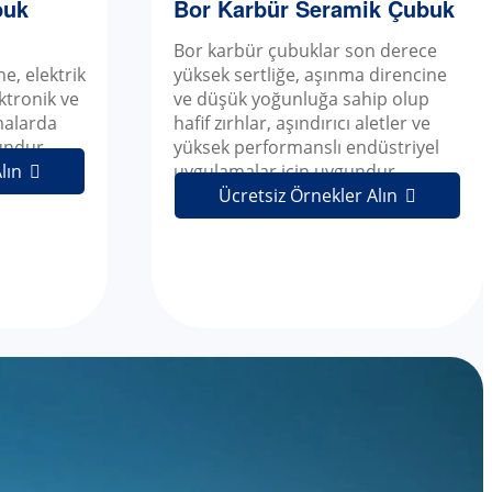
buk
Bor Karbür Seramik Çubuk
Bor karbür çubuklar son derece
e, elektrik
yüksek sertliğe, aşınma direncine
ektronik ve
ve düşük yoğunluğa sahip olup
malarda
hafif zırhlar, aşındırıcı aletler ve
undur.
yüksek performanslı endüstriyel
lın
uygulamalar için uygundur.

Ücretsiz Örnekler Alın
