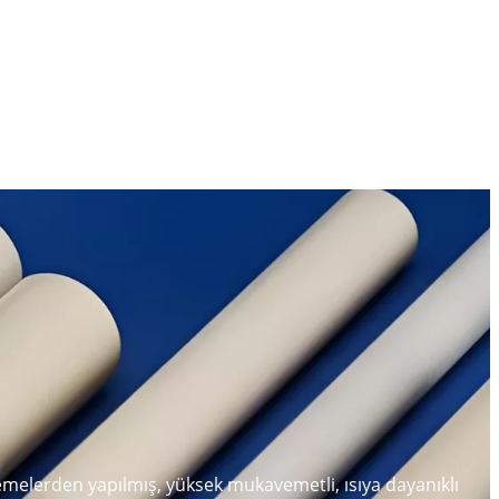
zemelerden yapılmış, yüksek mukavemetli, ısıya dayanıklı