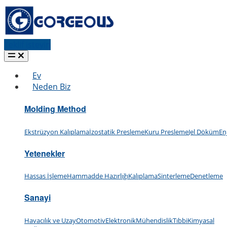
Teklif isteyin
Ev
Neden Biz
Molding Method
Ekstrüzyon Kalıplama
İzostatik Presleme
Kuru Presleme
Jel Döküm
En
Yetenekler
Hassas İşleme
Hammadde Hazırlığı
Kalıplama
Sinterleme
Denetleme
Sanayi
Havacılık ve Uzay
Otomotiv
Elektronik
Mühendislik
Tıbbi
Kimyasal