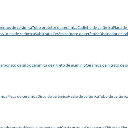
entos de cerâmica
Tubo protetor de cerâmica
Cadinho de cerâmica
Placa de
o
Núcleo de cerâmica
Substrato Cerâmico
Braço de cerâmica
Dissipador de ca
arboneto de silício
Cerâmica de nitreto de alumínio
Cerâmica de nitreto de sil
mica
Placa de cerâmica
Disco de cerâmica
Haste de cerâmica
Tubo de cerâmic
condutoras
Indústria automotiva
Indústria química
Engenharia Elétrica e Ele