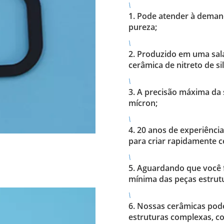
\
1. Pode atender à demand
pureza;
\
2. Produzido em uma sala
cerâmica de nitreto de s
\
3. A precisão máxima da 
mícron;
\
4. 20 anos de experiênci
para criar rapidamente c
\
5. Aguardando que você 
mínima das peças estrutu
\
6. Nossas cerâmicas pode
estruturas complexas, c