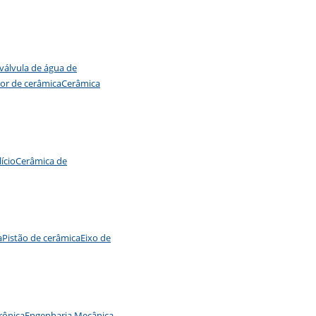
 válvula de água de
lor de cerâmica
Cerâmica
ício
Cerâmica de
a
Pistão de cerâmica
Eixo de
trônica
Engenharia Mecânica