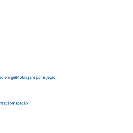
ão em gel
Moldagem por injeção
rização
Inspeção