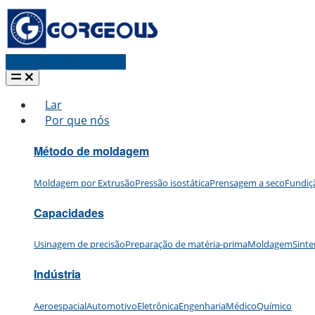
Solicite um orçamento
Lar
Por que nós
Método de moldagem
Moldagem por Extrusão
Pressão isostática
Prensagem a seco
Fundiç
Capacidades
Usinagem de precisão
Preparação de matéria-prima
Moldagem
Sinte
Indústria
Aeroespacial
Automotivo
Eletrônica
Engenharia
Médico
Químico