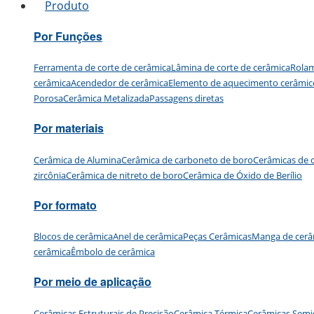
Produto
Por Funções
Ferramenta de corte de cerâmica
Lâmina de corte de cerâmica
Rolam
cerâmica
Acendedor de cerâmica
Elemento de aquecimento cerâmic
Porosa
Cerâmica Metalizada
Passagens diretas
Por materiais
Cerâmica de Alumina
Cerâmica de carboneto de boro
Cerâmicas de c
zircônia
Cerâmica de nitreto de boro
Cerâmica de Óxido de Berílio
Por formato
Blocos de cerâmica
Anel de cerâmica
Peças Cerâmicas
Manga de cerâ
cerâmica
Êmbolo de cerâmica
Por meio de aplicação
Cerâmicas Estruturais de Precisão
Cerâmica Térmica
Cerâmicas Semi