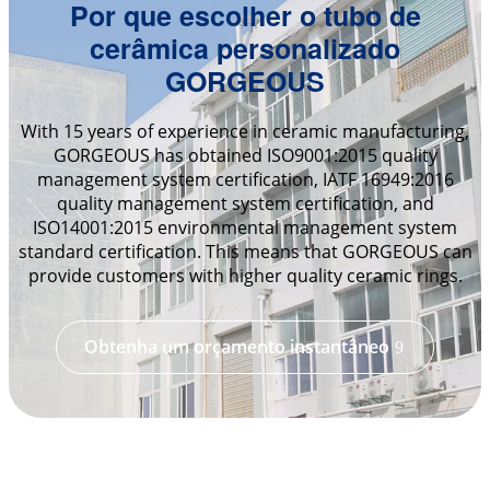
Por que escolher o tubo de
cerâmica personalizado
GORGEOUS
With 15 years of experience in ceramic manufacturing,
GORGEOUS has obtained ISO9001:2015 quality
management system certification, IATF 16949:2016
quality management system certification, and
ISO14001:2015 environmental management system
standard certification. This means that GORGEOUS can
provide customers with higher quality ceramic rings.
Obtenha um orçamento instantâneo