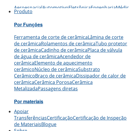
Aeroespacial
Automotivo
Eletrônica
Engenharia
Médic
Produto
Por Funções
Ferramenta de corte de cerâmica
Lâmina de corte
de cerâmica
Rolamentos de cerâmica
Tubo protetor
de cerâmica
Cadinho de cerâmica
Placa de válvula
de água de cerâmica
Acendedor de
cerâmica
Elemento de aquecimento
cerâmico
Núcleo de cerâmica
Substrato
Cerâmico
Braço de cerâmica
Dissipador de calor de
cerâmica
Cerâmica Porosa
Cerâmica
Metalizada
Passagens diretas
Por materiais
Apoiar
Cerâmica de Alumina
Cerâmica de carboneto de
Transferências
Certificação
Certificação de Inspeção
boro
Cerâmicas de carboneto de silício
Cerâmica de
de Materiais
Blogue
nitreto de alumínio
Cerâmica de nitreto de
Sobre