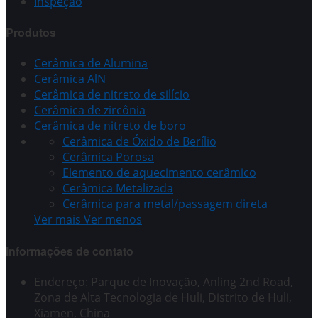
Inspeção
Produtos
Cerâmica de Alumina
Cerâmica AlN
Cerâmica de nitreto de silício
Cerâmica de zircônia
Cerâmica de nitreto de boro
Cerâmica de Óxido de Berílio
Cerâmica Porosa
Elemento de aquecimento cerâmico
Cerâmica Metalizada
Cerâmica para metal/passagem direta
Ver mais
Ver menos
Informações de contato
Endereço: Parque de Inovação, Anling 2nd Road,
Zona de Alta Tecnologia de Huli, Distrito de Huli,
Xiamen, China