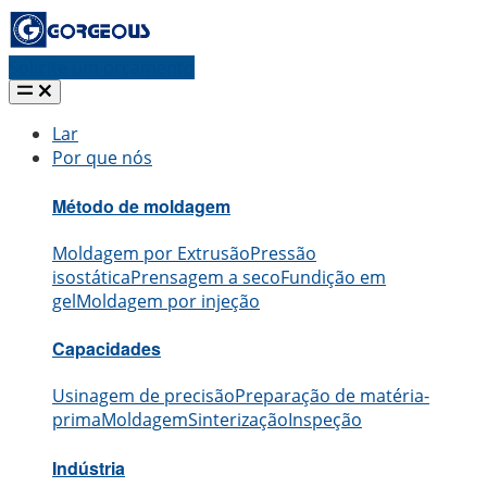
Solicite um orçamento
Lar
Por que nós
Método de moldagem
Moldagem por Extrusão
Pressão
isostática
Prensagem a seco
Fundição em
gel
Moldagem por injeção
Capacidades
Usinagem de precisão
Preparação de matéria-
prima
Moldagem
Sinterização
Inspeção
Indústria