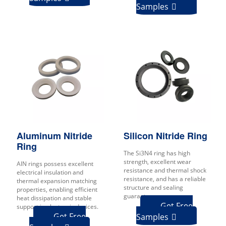
Samples

Aluminum Nitride
Silicon Nitride Ring
Ring
The Si3N4 ring has high
strength, excellent wear
AlN rings possess excellent
resistance and thermal shock
electrical insulation and
resistance, and has a reliable
thermal expansion matching
structure and sealing
properties, enabling efficient
guarantee.
heat dissipation and stable
Get Free
support in electronic devices.
Get Free
Samples
