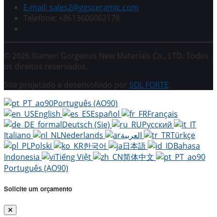
E-mail: sales2@ggsceramic.com
Telefone: +8613606062178
© 2026 Xiamen Gorgeous New Materials Co., LTD. Todos
os direitos reservados.
Site projetado e desenvolvido por
SOL FORTE
.
Português (AO90)
English
Español
Français
Deutsch (Sie)
Русский
Italiano
Nederlands
العربية
Türkçe
Polski
한국어
日本語
Bahasa
Indonesia
Tiếng Việt
简体中文
Português (AO90)
Solicite um orçamento