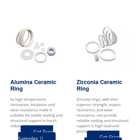
Alumina Ceramic
Zirconia Ceramic
Ring
Ring
Its high temperature
Zirconia rings, with their
resistance, insulation and
superior strength, impact
wear resistance make it
resistance, and wear
suitable for stable sealing and
resistance, can provide
structural support in harsh
reliable sealing and structural
industrial environments.
support in high-load and
Get Free
precision applications.
Get Free
Samples
