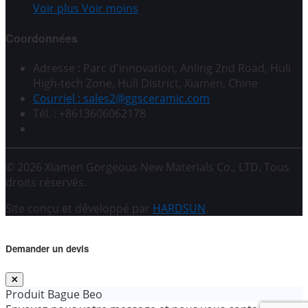
Voir plus
Voir moins
Coordonnées
Adresse : Parc d'innovation, Anling 2nd Road, Huli
High-tech Zone, Huli District, Xiamen, Chine
Courriel : sales2@ggsceramic.com
Tél. : +8613606062178
© 2026 Xiamen Gorgeous New Materials Co., LTD. Tous
droits réservés.
Site conçu et développé par
HARDSUN
.
Demander un devis
Produit
Bague Beo