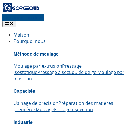
Demander un devis
Maison
Pourquoi nous
Méthode de moulage
Moulage par extrusion
Pressage
isostatique
Pressage à sec
Coulée de gel
Moulage par
injection
Capacités
Usinage de précision
Préparation des matières
premières
Moulage
Frittage
Inspection
Industrie