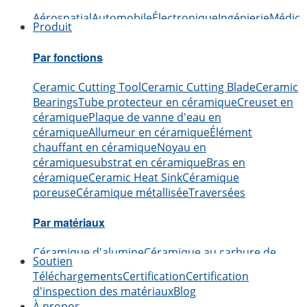
Aérospatial
Automobile
Électronique
Ingénierie
Médica
Produit
Par fonctions
Ceramic Cutting Tool
Ceramic Cutting Blade
Ceramic
Bearings
Tube protecteur en céramique
Creuset en
céramique
Plaque de vanne d'eau en
céramique
Allumeur en céramique
Élément
chauffant en céramique
Noyau en
céramique
substrat en céramique
Bras en
céramique
Ceramic Heat Sink
Céramique
poreuse
Céramique métallisée
Traversées
Par matériaux
Céramique d'alumine
Céramique au carbure de
Soutien
bore
Céramiques en carbure de silicium
Céramique
Téléchargements
Certification
Certification
en nitrure d'aluminium
Céramique en nitrure de
d'inspection des matériaux
Blog
silicium
Céramique de zircone
Céramique au nitrure
À propos