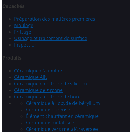
Capacités
Préparation des matières premières
Moulage
Frittage
Usinage et traitement de surface
Inspection
Produits
Céramique d'alumine
Céramique AlN
Céramique en nitrure de silicium
Céramique de zircone
Céramique au nitrure de bore
Céramique à l'oxyde de béryllium
Céramique poreuse
Élément chauffant en céramique
Céramique métallisée
Céramique vers métal/traversée