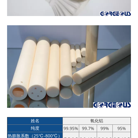
姓名
氧化铝
纯度
99.95%
99.7%
99%
95%
热膨胀系数（25℃-800℃）