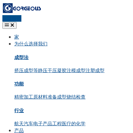
索取报价
家
为什么选择我们
成型法
挤压成型
等静压
干压
凝胶注模成型
注塑成型
功能
精密加工
原材料准备
成型
烧结
检查
行业
航天
汽车
电子产品
工程
医疗的
化学
产品