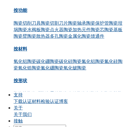
按功能
陶瓷切削刀具
陶瓷切割刀片
陶瓷轴承
陶瓷保护管
陶瓷坩
埚
陶瓷水阀板
陶瓷点火器
陶瓷加热元件
陶瓷芯
陶瓷基板
陶瓷臂
陶瓷散热器
多孔陶瓷
金属化陶瓷
馈通件
按材料
氧化铝陶瓷
碳化硼陶瓷
碳化硅陶瓷
氮化铝陶瓷
氮化硅陶
瓷
氧化锆陶瓷
氮化硼陶瓷
氧化铍陶瓷
按形状
陶瓷块
陶瓷环
陶瓷零件
陶瓷套管
陶瓷板
陶瓷盘
陶瓷棒
陶
支持
瓷管
陶瓷活塞
陶瓷轴
陶瓷柱塞
下载
认证
材料检验认证
博客
关于
通过申请
关于我们
接触
精密结构陶瓷
热陶瓷
半导体陶瓷
汽车行业
化工
电气工程