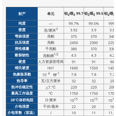
铝
哦
99.7
铝
哦
99.5
铝
哦
财产
单元
2
3
2
3
2
3
纯度
—
99.7%
99.5%
99%
3
密度
3.92
3.9
3.8
克/厘米
弯曲强度
兆帕
375
370
340
抗压强度
兆帕
2450
2300
225
弹性模量
千兆帕
380
370
330
1/2
断裂韧性
4.5
4.3
4.2
兆帕姆
硬度
人力资源管理局
91
91
90
维氏硬度
HV1
1600
1550
145
- 6
-1
热膨胀系数
7.8
7.8
7.7
10
钾
热导率
瓦/立方厘米
32
32
25
热冲击稳定性
△T.℃
220
220
200
最高工作温度
℃
1750
1750
170
15
15
14
20℃体积电阻
Ω·厘米
10
10
10
介电强度
千伏/毫米
22
20
16
介电常数（室温）
/
10
11
11.5