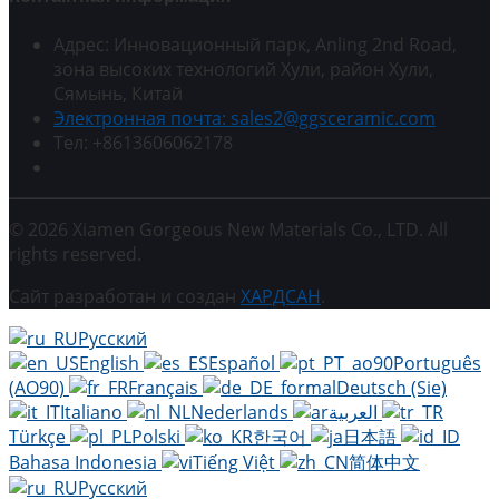
Адрес: Инновационный парк, Anling 2nd Road,
зона высоких технологий Хули, район Хули,
Сямынь, Китай
Электронная почта: sales2@ggsceramic.com
Тел: +8613606062178
© 2026 Xiamen Gorgeous New Materials Co., LTD. All
rights reserved.
Сайт разработан и создан
ХАРДСАН
.
Русский
English
Español
Português
(AO90)
Français
Deutsch (Sie)
Italiano
Nederlands
العربية
Türkçe
Polski
한국어
日本語
Bahasa Indonesia
Tiếng Việt
简体中文
Русский