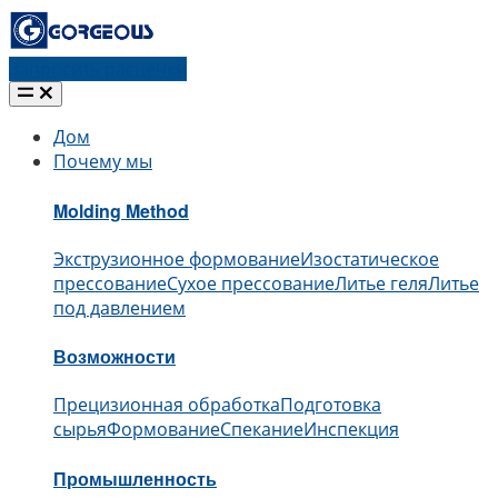
Запросить расценки
Дом
Почему мы
Molding Method
Экструзионное формование
Изостатическое
прессование
Сухое прессование
Литье геля
Литье
под давлением
Возможности
Прецизионная обработка
Подготовка
сырья
Формование
Спекание
Инспекция
Промышленность