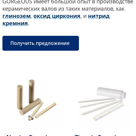
GORGEOUS имеет большой опыт в производстве
керамических валов из таких материалов, как
глинозем
,
оксид циркония
, и
нитрид
кремния
.
Получить предложение