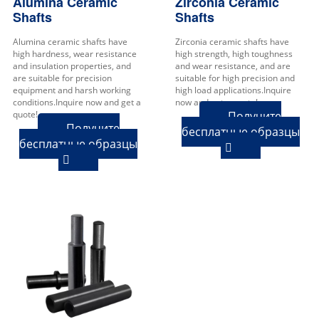
Alumina Ceramic
Zirconia Ceramic
Shafts
Shafts
Alumina ceramic shafts have
Zirconia ceramic shafts have
high hardness, wear resistance
high strength, high toughness
and insulation properties, and
and wear resistance, and are
are suitable for precision
suitable for high precision and
equipment and harsh working
high load applications.Inquire
conditions.Inquire now and get a
now and get a quote!
quote!
Получите
Получите
бесплатные образцы
бесплатные образцы

