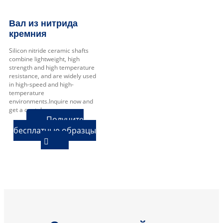
Вал из нитрида
кремния
Silicon nitride ceramic shafts
combine lightweight, high
strength and high temperature
resistance, and are widely used
in high-speed and high-
temperature
environments.Inquire now and
get a quote!
Получите
бесплатные образцы
