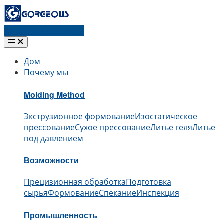
Запросить расценки
Дом
Почему мы
Molding Method
Экструзионное формование
Изостатическое
прессование
Сухое прессование
Литье геля
Литье
под давлением
Возможности
Прецизионная обработка
Подготовка
сырья
Формование
Спекание
Инспекция
Промышленность