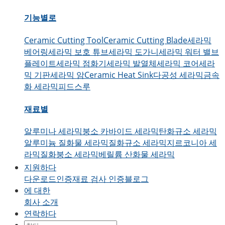
기능별로
Ceramic Cutting Tool
Ceramic Cutting Blade
세라믹
베어링
세라믹 보호 튜브
세라믹 도가니
세라믹 워터 밸브
플레이트
세라믹 점화기
세라믹 발열체
세라믹 코어
세라
믹 기판
세라믹 암
Ceramic Heat Sink
다공성 세라믹
금속
화 세라믹
피드스루
재료별
알루미나 세라믹
붕소 카바이드 세라믹
탄화규소 세라믹
알루미늄 질화물 세라믹
질화규소 세라믹
지르코니아 세
라믹
질화붕소 세라믹
베릴륨 산화물 세라믹
지원하다
모양에 따라
다운로드
인증
재료 검사 인증
블로그
에 대한
Ceramic Blocks
Ceramic Ring
세라믹 부품
세라믹 슬리
회사 소개
브
세라믹 보드
세라믹 디스크
세라믹 막대
세라믹 튜브
세
연락하다
라믹 피스톤
세라믹 샤프트
세라믹 플런저