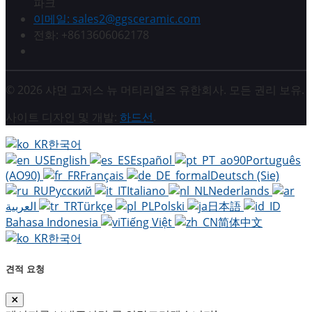
파크
이메일: sales2@ggsceramic.com
전화: +8613606062178
© 2026 샤먼 고저스 뉴 머티리얼즈 유한회사. 모든 권리 보유.
사이트 디자인 및 개발:
하드선
.
한국어
English
Español
Português
(AO90)
Français
Deutsch (Sie)
Русский
Italiano
Nederlands
العربية
Türkçe
Polski
日本語
Bahasa Indonesia
Tiếng Việt
简体中文
한국어
견적 요청