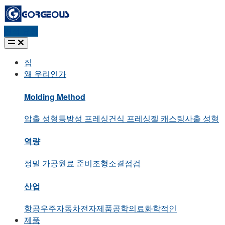
견적 요청
집
왜 우리인가
Molding Method
압출 성형
등방성 프레싱
건식 프레싱
젤 캐스팅
사출 성형
역량
정밀 가공
원료 준비
조형
소결
점검
산업
항공우주
자동차
전자제품
공학
의료
화학적인
제품