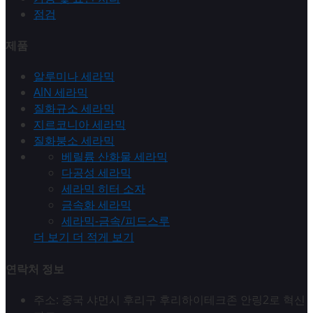
점검
제품
알루미나 세라믹
AlN 세라믹
질화규소 세라믹
지르코니아 세라믹
질화붕소 세라믹
베릴륨 산화물 세라믹
다공성 세라믹
세라믹 히터 소자
금속화 세라믹
세라믹-금속/피드스루
더 보기
더 적게 보기
연락처 정보
주소: 중국 샤먼시 후리구 후리하이테크존 안링2로 혁신