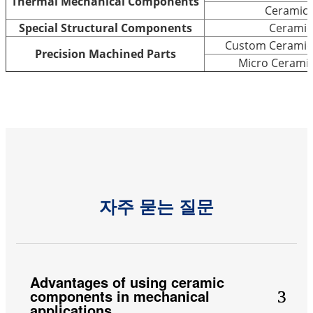
Thermal Mechanical Components
Ceramic 
Special Structural Components
Ceramic
Custom Ceramic 
Precision Machined Parts
Micro Cerami
자주 묻는 질문
Advantages of using ceramic
components in mechanical
applications