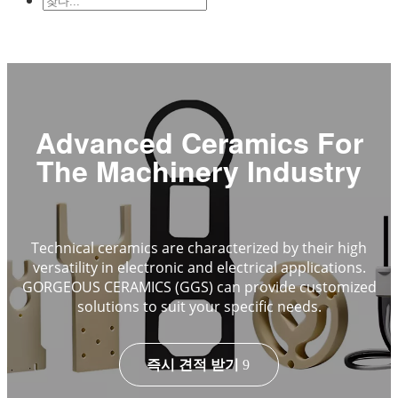
신청을 통해
정밀 구조 세라믹
열 세라믹
반도체 세라믹
자동차 산업
화
학 산업
Electrical Engineering and Electronics
기계공
학
Advanced Ceramics For
The Machinery Industry
Technical ceramics are characterized by their high
versatility in electronic and electrical applications.
GORGEOUS CERAMICS (GGS) can provide customized
solutions to suit your specific needs.
즉시 견적 받기