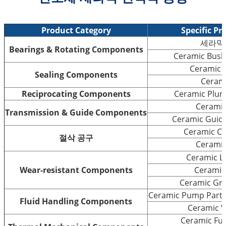
Product Category
Specific Pr
세라믹
Bearings & Rotating Components
Ceramic Bushi
Ceramic S
Sealing Components
Cerami
Reciprocating Components
Ceramic Plung
Ceramic
Transmission & Guide Components
Ceramic Guide 
Ceramic Cu
절삭 공구
Ceramic
Ceramic Li
Wear-resistant Components
Ceramic
Ceramic Gri
Ceramic Pump Parts 
Fluid Handling Components
Ceramic V
Ceramic Fu