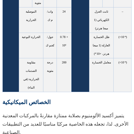
مئوية
–
ثابت العزل
24
وات/
الموصلية
الكهربائي (1
م·ك
الحرارية
ميجا هرتز)
(×10⁻⁴)
ظل الخسارة
0.78 ×
جول/
الحرارة النوعية
العازلة (1 ميجا
10³
كجم·ك
هرتز، ×10⁻⁴)
(×10⁻⁴)
معامل الخسارة
200
درجة
مقاومة
مئوية
الصدمات
الحرارية (في
الماء)
الخصائص الميكانيكية
يتميز أكسيد الألومنيوم بصلابة ممتازة مقارنةً بالمركبات المعدنية
الأخرى. لذا، تجعله هذه الخاصية مركبًا مناسبًا للعديد من التطبيقات
الصناعية.