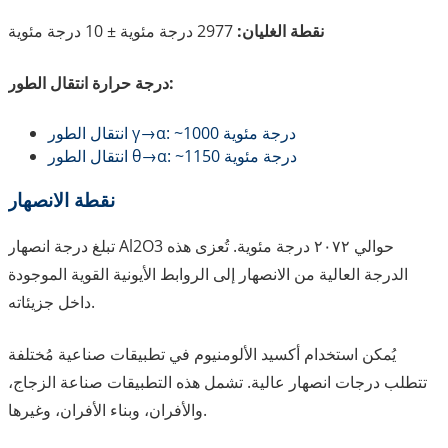
نقطة الغليان:
2977 درجة مئوية ± 10 درجة مئوية
درجة حرارة انتقال الطور:
انتقال الطور γ→α: ~1000 درجة مئوية
انتقال الطور θ→α: ~1150 درجة مئوية
نقطة الانصهار
تبلغ درجة انصهار Al2O3 حوالي ٢٠٧٢ درجة مئوية. تُعزى هذه
الدرجة العالية من الانصهار إلى الروابط الأيونية القوية الموجودة
داخل جزيئاته.
يُمكن استخدام أكسيد الألومنيوم في تطبيقات صناعية مُختلفة
تتطلب درجات انصهار عالية. تشمل هذه التطبيقات صناعة الزجاج،
والأفران، وبناء الأفران، وغيرها.