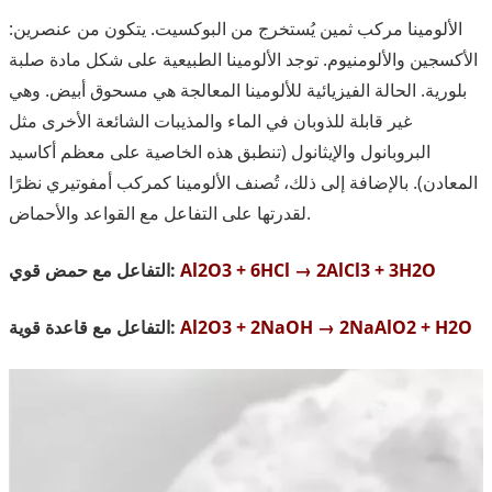
الألومينا مركب ثمين يُستخرج من البوكسيت. يتكون من عنصرين:
الأكسجين والألومنيوم. توجد الألومينا الطبيعية على شكل مادة صلبة
بلورية. الحالة الفيزيائية للألومينا المعالجة هي مسحوق أبيض. وهي
غير قابلة للذوبان في الماء والمذيبات الشائعة الأخرى مثل
البروبانول والإيثانول (تنطبق هذه الخاصية على معظم أكاسيد
المعادن). بالإضافة إلى ذلك، تُصنف الألومينا كمركب أمفوتيري نظرًا
لقدرتها على التفاعل مع القواعد والأحماض.
Al2O3 + 6HCl → 2AlCl3 + 3H2O
التفاعل مع حمض قوي:
Al2O3 + 2NaOH → 2NaAlO2 + H2O
التفاعل مع قاعدة قوية: