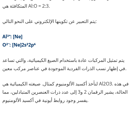
المتكافئة هي Al:O = 2:3.
يتم التعبير عن تكوينها الإلكتروني على النحو التالي:
Al³⁺: [Ne]
O²⁻: [Ne]2s²2p⁶
يتم تمثيل المركبات عادة باستخدام الصيغ الكيميائية، والتي تساعد
في إظهار نسب الذرات الفردية الموجودة في عناصر مركب معين.
لنأخذ أكسيد الألومنيوم كمثال. صيغته الكيميائية هي Al2O3. في هذه
الحالة، يشير الرقمان 2 و3 إلى عدد ذرات العنصرين المتبادلين، مما
يفسر وجود روابط أيونية في أكسيد الألومنيوم.