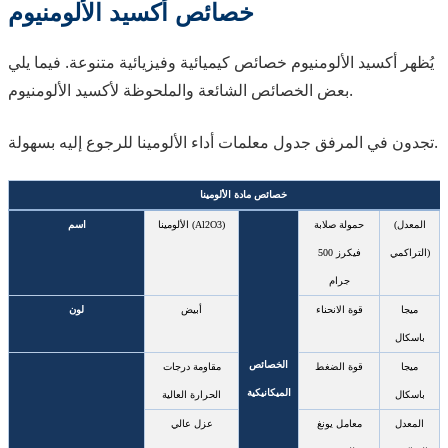
خصائص أكسيد الألومنيوم
يُظهر أكسيد الألومنيوم خصائص كيميائية وفيزيائية متنوعة. فيما يلي
بعض الخصائص الشائعة والملحوظة لأكسيد الألومنيوم.
تجدون في المرفق جدول معلمات أداء الألومينا للرجوع إليه بسهولة.
خصائص مادة الألومينا
المعدل
(
حمولة صلابة
الألومينا (Al2O3)
اسم
)
التراكمي
فيكرز 500
جرام
ميجا
قوة الانحناء
أبيض
لون
باسكال
الخصائص
ميجا
قوة الضغط
مقاومة درجات
الميكانيكية
باسكال
الحرارة العالية
المعدل
معامل يونغ
عزل عالي