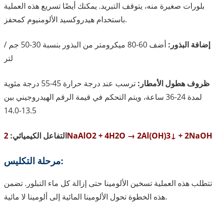
بلورات صغيرة منه، يتوقف التبريد. يمكنك أيضًا تسريع هذه العملية
باستخدام هيدروكسيد الألومنيوم كمحفز.
إضافة البذور:
أضف 60-80 ميكرومتر من البذور بنسبة 30-50 جم /
لتر
ظروف هطول الأمطار:
ترسب عند درجة حرارة 45-55 درجة مئوية
لمدة 24-36 ساعة، ويتم التحكم في قيمة الرقم الهيدروجيني بين
13.5-14.0
2NaAlO2 + 4H2O → 2Al(OH)3↓ + 2NaOH
التفاعل الكيميائي:
مرحلة التكليس:
تتطلب هذه العملية تسخين الألومينا حتى إزالة كل ماء التبلور. تضمن
هذه الخطوة تحول الألومينا المائية إلى ألومينا لا مائية.