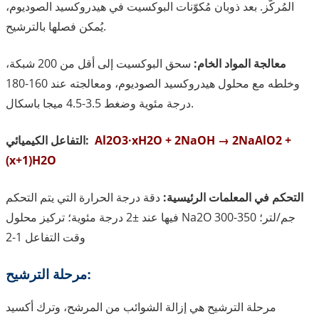
المُركّز. بعد ذوبان مُكوّنات البوكسيت في هيدروكسيد الصوديوم،
يُمكن فصلها بالترشيح.
معالجة المواد الخام:
سحق البوكسيت إلى أقل من 200 شبكة،
وخلطه مع محلول هيدروكسيد الصوديوم، ومعالجته عند 160-180
درجة مئوية وضغط 3.5-4.5 ميجا باسكال.
Al2O3·xH2O + 2NaOH → 2NaAlO2 +
التفاعل الكيميائي:
(x+1)H2O
التحكم في المعلمات الرئيسية:
دقة درجة الحرارة التي يتم التحكم
فيها عند ±2 درجة مئوية؛ تركيز محلول Na2O 300-350 جم/لتر؛
وقت التفاعل 1-2
مرحلة الترشيح:
مرحلة الترشيح هي إزالة الشوائب من المرشح، وترك أكسيد