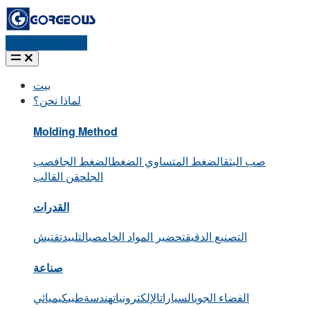
طلب عرض أسعار
بيت
لماذا نحن؟
Molding Method
صب البثق
الضغط المتساوي الضغط
الضغط الجاف
صب
الجل
حقن القالب
القدرات
التصنيع الدقيق
تحضير المواد الخام
صب
التلبيد
تقتيش
صناعة
الفضاء الجوي
السيارات
الإلكترونيات
هندسة
طبي
كيميائي