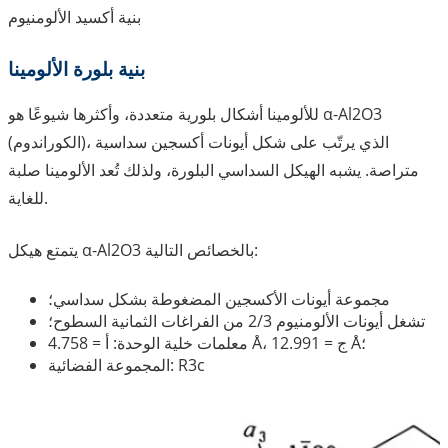
بنية أكسيد الألومنيوم
بنية بلورة الألومينا
للألومينا أشكال بلورية متعددة، وأكثرها شيوعًا هو α-Al2O3
(الكوراندوم)، الذي يرتّب على شكل أيونات أكسجين سداسية
متراصة. يشبه الهيكل السداسي البلورة، ولذلك تُعد الألومينا صلبة
للغاية.
يتمتع هيكل α-Al2O3 بالخصائص التالية:
مجموعة أيونات الأكسجين المضغوطة بشكل سداسي؛
تشغل أيونات الألومنيوم 2/3 من الفراغات الثمانية السطوح؛
معلمات خلية الوحدة: أ = 4.758 Å، ج = 12.991 Å؛
المجموعة الفضائية: R3c