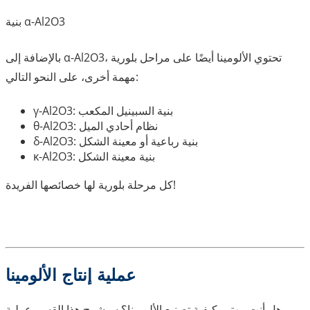
بنية α-Al2O3
بالإضافة إلى α-Al2O3، تحتوي الألومينا أيضًا على مراحل بلورية
مهمة أخرى، على النحو التالي:
γ-Al2O3: بنية السبينيل المكعب
θ-Al2O3: نظام أحادي الميل
δ-Al2O3: بنية رباعية أو معينة الشكل
κ-Al2O3: بنية معينة الشكل
كل مرحلة بلورية لها خصائصها الفريدة!
عملية إنتاج الألومينا
هل أنت مهتم بكيفية تصنيع الألومينا؟ سيشرح هذا القسم عملية