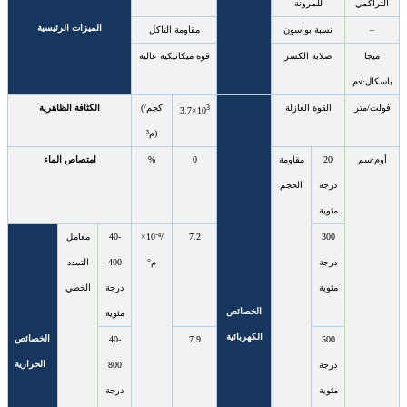
التراكمي
للمرونة
الميزات الرئيسية
–
نسبة بواسون
مقاومة التآكل
ميجا
صلابة الكسر
قوة ميكانيكية عالية
باسكال·√م
فولت/متر
القوة العازلة
(كجم/
الكثافة الظاهرية
3
3.7×10
م³)
أوم·سم
20
مقاومة
0
%
امتصاص الماء
درجة
الحجم
مئوية
300
7.2
×10⁻⁶/
40-
معامل
درجة
°م
400
التمدد
مئوية
درجة
الخطي
الخصائص
مئوية
الكهربائية
الخصائص
40-
7.9
500
الحرارية
درجة
800
مئوية
درجة