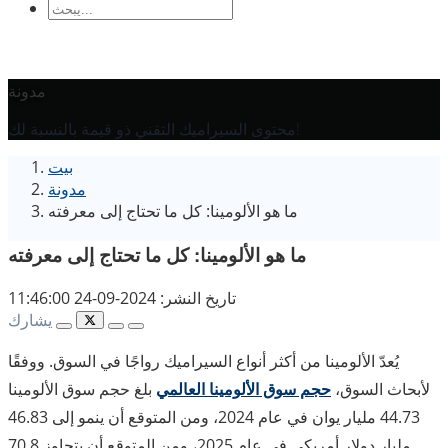
سيراميكي
لوح سيراميك
قرص سيراميكي
قضيب سيراميك
أنبوب
سيراميك
مكبس سيراميك
عمود سيراميك
مكبس سيراميك
By Application
مدونة
Precision Structural Ceramics
Thermal
محتوى السيراميك التقني ذو قيمة بالنسبة لك!
سيراميك أشباه الموصلات
صناعة السيارات
الصناعة
Ceramics
بيت
Electrical Engineering and
الكيميائية
مدونة
الهندسة الميكانيكية
Electronics
ما هو الألومينا: كل ما تحتاج إلى معرفته
ما هو الألومينا: كل ما تحتاج إلى معرفته
تاريخ النشر: 2024-09-24 11:46:00
يشارك
يُعدّ الألومينا من أكثر أنواع السيراميك رواجًا في السوق. ووفقًا
لأبحاث السوق،
حجم سوق الألومينا العالمي
بلغ حجم سوق الألومينا
44.73 مليار يوان في عام 2024، ومن المتوقع أن ينمو إلى 46.83
مليار دولار أمريكي في عام 2025، ومن المتوقع أن يتجاوز 70.8