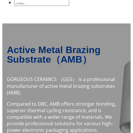
سيراميكي
لوح سيراميك
قرص سيراميكي
قضيب سيراميك
أنبوب
سيراميك
مكبس سيراميك
عمود سيراميك
مكبس سيراميك
By Application
Precision Structural Ceramics
Thermal
Ceramics
الصناعة
صناعة السيارات
سيراميك أشباه الموصلات
Active Metal Brazing
الكيميائية
Electrical Engineering and
Electronics
الهندسة الميكانيكية
Substrate（AMB）
GORGEOUS CERAMICS （GGS） is a professional
manufacturer of active metal brazing substrates
(AMB).
Compared to DBC, AMB offers stronger bonding,
superior thermal cycling resistance, and is
compatible with a wider range of materials. We
provide professional solutions for various high-
power electronic packaging applications.