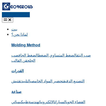
طلب عرض أسعار
بيت
لماذا نحن؟
Molding Method
صب البثق
الضغط المتساوي الضغط
الضغط الجاف
صب
الجل
حقن القالب
القدرات
التصنيع الدقيق
تحضير المواد الخام
صب
التلبيد
تقتيش
صناعة
الفضاء الجوي
السيارات
الإلكترونيات
هندسة
طبي
كيميائي