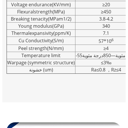
Voltage endurance(
KV/mm)
≥
20
Flexuralstrength(MPa)
≥
450
Breaking tenacity
(MPam1/2)
3.8-4.2
Young modulus
(GPa)
340
Thermalexpansivity
(ppm/K)
7.1
6
Cu Conductivity
(S/m)
57*10
Peel strength(
N/mm)
≥4
Temperature limit
-55
درجة مئوية
—850
 مئوية
Warpage (symmetric structure)
≤
3‰
خشونة
(um)
Ra
≤
0.8 ，Rz
≤
4