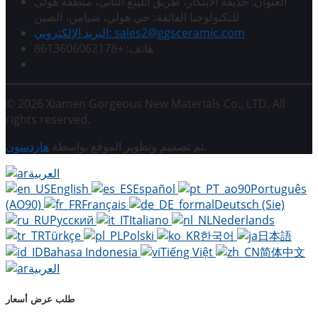
العنوان: حديقة الابتكار، طريق أنلينغ الثاني، منطقة هولي
للتكنولوجيا الفائقة، حي هولي، شيامن، الصين
البريد الإلكتروني: sales2@ggsceramic.com
هاتف: +8613606062178
© 2026 Xiamen Gorgeous New Materials Co., LTD. All
rights reserved.
هاردسون
تم تصميم وتطوير الموقع بواسطة
.
العربية
English
Español
Português
(AO90)
Français
Deutsch (Sie)
Русский
Italiano
Nederlands
Türkçe
Polski
한국어
日本語
Bahasa Indonesia
Tiếng Việt
简体中文
العربية
طلب عرض أسعار