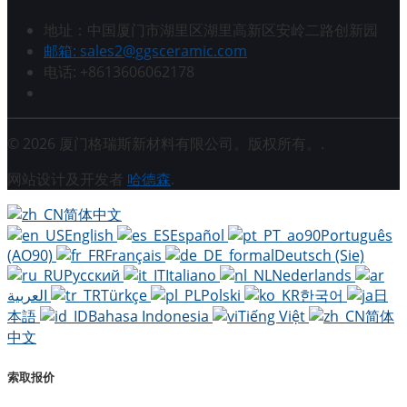
地址：中国厦门市湖里区湖里高新区安岭二路创新园
邮箱: sales2@ggsceramic.com
电话: +8613606062178
© 2026 厦门格瑞斯新材料有限公司。版权所有。.
网站设计及开发者
哈德森
.
简体中文
English
Español
Português
(AO90)
Français
Deutsch (Sie)
Русский
Italiano
Nederlands
العربية
Türkçe
Polski
한국어
日
本語
Bahasa Indonesia
Tiếng Việt
简体
中文
索取报价