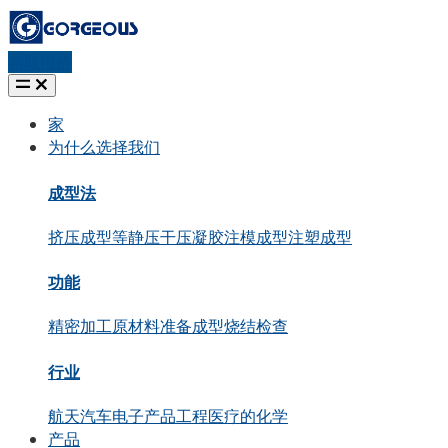
索取报价
家
为什么选择我们
成型法
挤压成型
等静压
干压
凝胶注模成型
注塑成型
功能
精密加工
原材料准备
成型
烧结
检查
行业
航天
汽车
电子产品
工程
医疗的
化学
产品