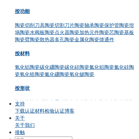
按功能
陶瓷切削刀具
陶瓷切割刀片
陶瓷轴承
陶瓷保护管
陶瓷坩
埚
陶瓷水阀板
陶瓷点火器
陶瓷加热元件
陶瓷芯
陶瓷基板
陶瓷臂
陶瓷散热器
多孔陶瓷
金属化陶瓷
馈通件
按材料
氧化铝陶瓷
碳化硼陶瓷
碳化硅陶瓷
氮化铝陶瓷
氮化硅陶
瓷
氧化锆陶瓷
氮化硼陶瓷
氧化铍陶瓷
按形状
陶瓷块
陶瓷环
陶瓷零件
陶瓷套管
陶瓷板
陶瓷盘
陶瓷棒
陶
支持
瓷管
陶瓷活塞
陶瓷轴
陶瓷柱塞
下载
认证
材料检验认证
博客
关于
通过申请
关于我们
接触
精密结构陶瓷
热陶瓷
半导体陶瓷
汽车行业
化工
电气工程