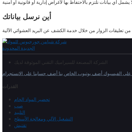
أين نرسل بياناتك
الشركة المصنعة للسيراميك التقني الموثوقة لديك
على الفيسبوك
أضف يوتيوب الخاص بنا
أضف حسابنا على الانستجرام
القدرات
تحضير المواد الخام
صب
التلبيد
التشغيل الآلي ومعالجة الأسطح
تقتيش