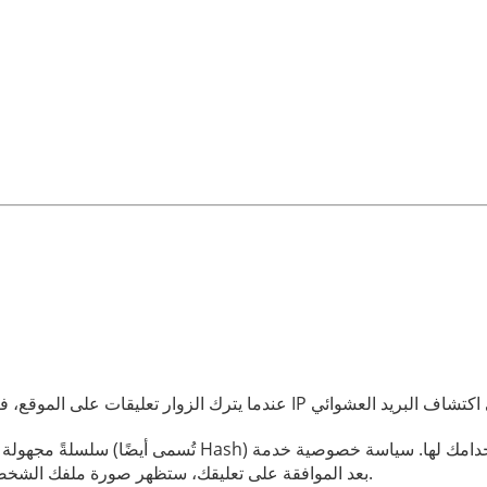
https://automattic.com/privacy/. بعد الموافقة على تعليقك، ستظهر صورة ملفك الشخصي للعامة ضمن سياق تعليقك.