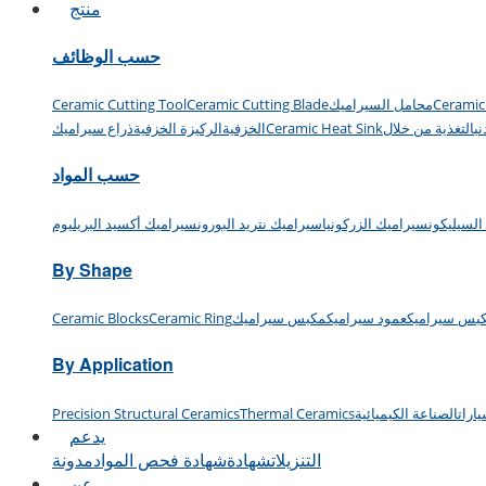
منتج
حسب الوظائف
Ceramic
محامل السيراميك
Ceramic Cutting Blade
Ceramic Cutting Tool
ي
التغذية من خلال
Ceramic Heat Sink
الخزفية
الركيزة الخزفية
ذراع سيراميك
حسب المواد
السيليكون
سيراميك الزركونيا
سيراميك نتريد البورون
سيراميك أكسيد البريليوم
By Shape
بس سيراميك
عمود سيراميك
مكبس سيراميك
Ceramic Ring
Ceramic Blocks
By Application
ارات
الصناعة الكيميائية
Thermal Ceramics
Precision Structural Ceramics
يدعم
التنزيلات
شهادة
شهادة فحص المواد
مدونة
عن