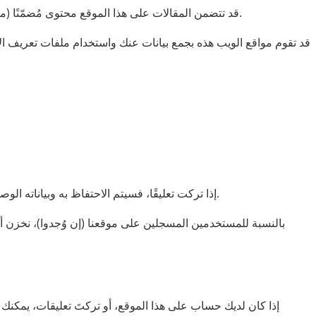
قد تتضمن المقالات على هذا الموقع محتوى مُضمّنًا (مثل مقاطع فيديو وصور ومقالات، إلخ). يتصرف المحتوى المُضمّن من مواقع ويب أخرى بنفس الطريقة تمامًا كما لو أن الزائر زار الموقع الآخر.
قد تقوم مواقع الويب هذه بجمع بيانات عنك واستخدام ملفات تعريف ال
إذا تركت تعليقًا، فسيتم الاحتفاظ به وبياناته الوصفية إلى أجل غير مسمى. هذا حتى نتمكن من التعرّف على أي تعليقات لاحقة والموافقة عليها تلقائيًا بدلاً من وضعها في قائمة انتظار المراجعة.
بالنسبة للمستخدمين المسجلين على موقعنا (إن وُجدوا)، نخزن 
إذا كان لديك حساب على هذا الموقع، أو تركتَ تعليقات، يمكنك 