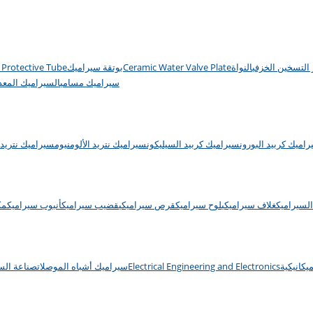
التسخين الخزفي
النواة
Ceramic Water Valve Plate
بوتقة سيراميك
 Protective Tube
سيراميك مسامي
السيراميك المعدن
اميك كربيد البورون
سيراميك كربيد السيليكون
سيراميك نتريد الألومنيوم
سيراميك نتريد 
لسيراميك
غلاف سيراميكي
لوح سيراميك
قرص سيراميكي
قضيب سيراميك
أنبوب سيراميك
مك
يكانيكية
Electrical Engineering and Electronics
سيراميك أشباه الموصلات
صناعة السي