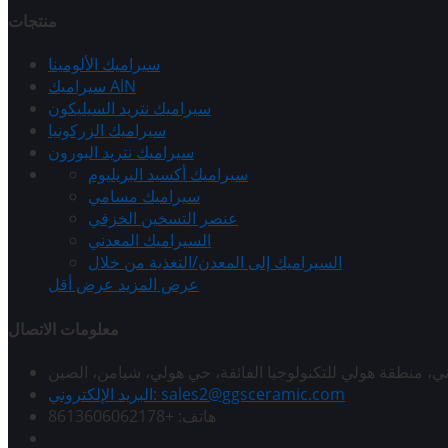
منتجات
سيراميك الألومينا
سيراميك AlN
سيراميك نتريد السيليكون
سيراميك الزركونيا
سيراميك نتريد البورون
سيراميك أكسيد البريليوم
سيراميك مسامي
عنصر التسخين الخزفي
السيراميك المعدني
السيراميك إلى المعدن/التغذية من خلال
عرض المزيد
عرض أقل
معلومات الاتصال
لثاني، منطقة هولي للتكنولوجيا الفائقة، حي هولي، شيامن، الصين
البريد الإلكتروني: sales2@ggsceramic.com
هاتف: +8613606062178