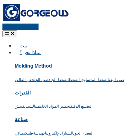
طلب عرض أسعار
بيت
لماذا نحن؟
Molding Method
صب البثق
الضغط المتساوي الضغط
الضغط الجاف
صب الجل
حقن القالب
القدرات
التصنيع الدقيق
تحضير المواد الخام
صب
التلبيد
تقتيش
صناعة
الفضاء الجوي
السيارات
الإلكترونيات
هندسة
طبي
كيميائي