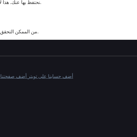
نحتفظ بها عنك. هذا لا يشمل أي بيانات نلتزم بالاحتفاظ بها لأغراض إدارية أو قانونية أو أمنية.
من الممكن التحقق من تعليقات الزوار من خلال خدمة الكشف عن البريد العشوائي الآلية.
أضف حسابنا على تويتر
أضف صفحتنا 