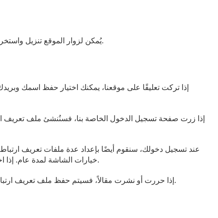
إذا حمّلتَ صورًا إلى الموقع، يُرجى تجنّب تحميل صورٍ تحتوي على بيانات موقع مُضمّنة (EXIF GPS). يُمكن لزوار الموقع تنزيل واستخراج أيّ بيانات موقع من الصور على الموقع.
إذا تركت تعليقًا على موقعنا، يمكنك اختيار حفظ اسمك وبريد
إذا زرت صفحة تسجيل الدخول الخاصة بنا، فسنُنشئ ملف تعريف ارتب
عند تسجيل دخولك، سنقوم أيضًا بإعداد عدة ملفات تعريف ارتبا
خيارات الشاشة لمدة عام. إذا اخترت "تذكرني"، فسيستمر تسجيل دخولك لمدة أسبوعين. إذا سجلت خروجك من حسابك، فسيتم حذف ملفات تعريف ارتباط تسجيل الدخول.
إذا حررت أو نشرت مقالاً، فسيتم حفظ ملف تعريف ارتباط إضافي في متصفحك. لا يتضمن هذا الملف أي بيانات شخصية، ويشير ببساطة إلى مُعرّف المقالة التي حررتها. تنتهي صلاحيته بعد يوم واحد.