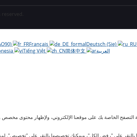
 reserved.
AO90)
Français
Deutsch (Sie)
العربية
简体中文
Tiếng Việt
onesia
 التصفح الخاصة بك على موقعنا الإلكتروني، ولإظهار محتوى مخصص وإ
ا بالنقر على "رفض الكل"، ويمكنك تخصيصها بالنقر على "تخصيص". لمز