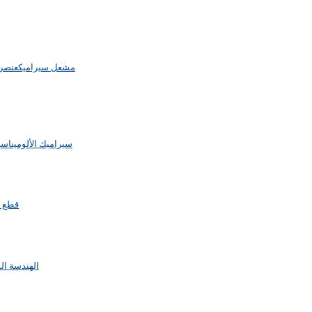
مشعل سيراميك
عنصر 
سيراميك الألومينا
سير
قطع ا
الهندسة الم