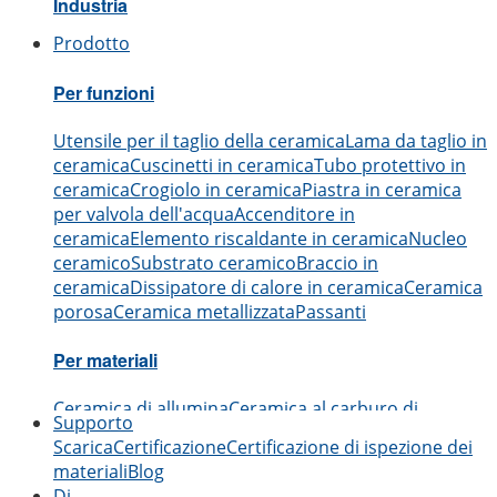
Industria
Prodotto
Aerospaziale
Automobilistico
Elettronica
Ingegneria
Me
Per funzioni
Utensile per il taglio della ceramica
Lama da taglio in
ceramica
Cuscinetti in ceramica
Tubo protettivo in
ceramica
Crogiolo in ceramica
Piastra in ceramica
per valvola dell'acqua
Accenditore in
ceramica
Elemento riscaldante in ceramica
Nucleo
ceramico
Substrato ceramico
Braccio in
ceramica
Dissipatore di calore in ceramica
Ceramica
porosa
Ceramica metallizzata
Passanti
Per materiali
Ceramica di allumina
Ceramica al carburo di
Supporto
boro
Ceramica al carburo di silicio
Ceramica al
Scarica
Certificazione
Certificazione di ispezione dei
nitruro di alluminio
Ceramica al nitruro di
materiali
Blog
silicio
Ceramica di zirconia
Ceramica al nitruro di
Di