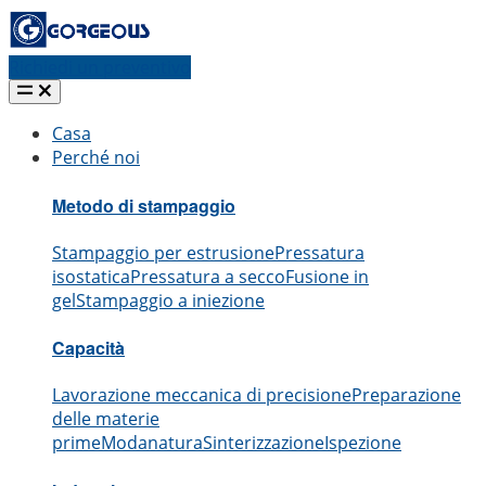
Richiedi un preventivo
Casa
Perché noi
Metodo di stampaggio
Stampaggio per estrusione
Pressatura
isostatica
Pressatura a secco
Fusione in
gel
Stampaggio a iniezione
Capacità
Lavorazione meccanica di precisione
Preparazione
delle materie
prime
Modanatura
Sinterizzazione
Ispezione